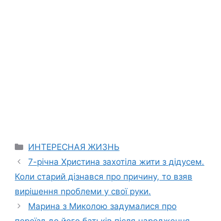
Categories
ИНТЕРЕСНАЯ ЖИЗНЬ
7-річна Христина захотіла жити з дідусем.
Коли старий дізнався про причину, то взяв
вирішення nроблеми у свої руки.
Марина з Миколою задумалися про
переїзд до його батьків після народження