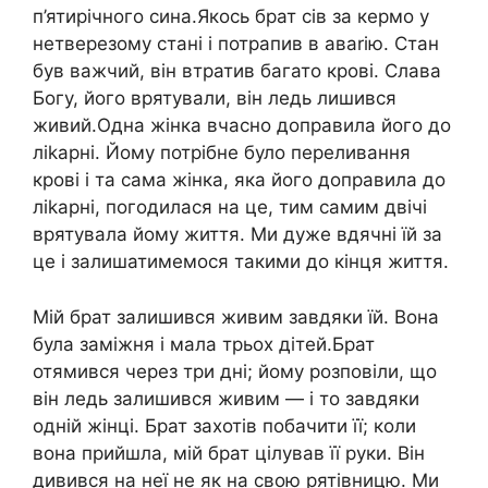
п’ятирічного сина.Якось брат сів за кермо у
нетверезому стані і потрапив в аваrію. Стан
був важчий, він втратив багато крові. Слава
Богу, його врятували, він ледь лишився
живий.Одна жінка вчасно доправила його до
ліkарні. Йому потрібне було переливання
крові і та сама жінка, яка його доправила до
ліkарні, погодилася на це, тим самим двічі
врятувала йому життя. Ми дуже вдячні їй за
це і залишатимемося такими до кінця життя.
Мій брат залишився живим завдяки їй. Вона
була заміжня і мала трьох дітей.Брат
отямився через три дні; йому розповіли, що
він ледь залишився живим — і то завдяки
одній жінці. Брат захотів побачити її; коли
вона прийшла, мій брат цілував її руки. Він
дивився на неї не як на свою рятівницю. Ми