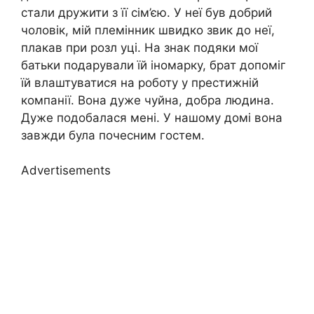
стали дружити з її сім’єю. У неї був добрий
чоловік, мій племінник швидко звик до неї,
плакав при розл уці. На знак подяки мої
батьки подарували їй іномарку, брат допоміг
їй влаштуватися на роботу у престижній
компанії. Вона дуже чуйна, добра людина.
Дуже подобалася мені. У нашому домі вона
завжди була почесним гостем.
Advertisements