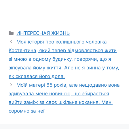
Categories
ИНТЕРЕСНАЯ ЖИЗНЬ
Моя історія про колишнього чоловіка
Костянтина, який тепер відмовляється жити
зі мною в одному будинку, говорячи, що я
зіпсувала йому життя. Але не я винна у тому,
як склалася його доля.
Моїй матері 65 років, але нещодавно вона
здивувала мене новиною, що збирається
вийти заміж за своє шкільне кохання. Мені
соромно за неї