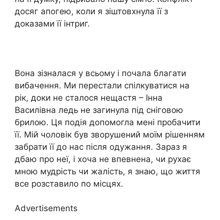
досяг апогею, коли я зіштовхнула її з
доказами її інтриг.
Вона зізналася у всьому і почала благати
вибачення. Ми перестали спілкуватися на
рік, доки не сталося нещастя – Інна
Василівна ледь не загинула під сніговою
брилою. Ця подія допомогла мені пробачити
її. Мій чоловік був зворушений моїм рішенням
забрати її до нас після одужання. Зараз я
дбаю про неї, і хоча не впевнена, чи рухає
мною мудрість чи жалість, я знаю, що життя
все розставило по місцях.
Advertisements