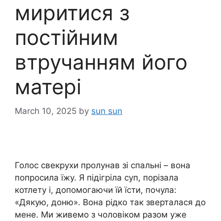
миритися з
постійним
втручанням його
матері
March 10, 2025
by
sun sun
Голос свекрухи пролунав зі спальні – вона
попросила їжу. Я підігріла суп, порізала
котлету і, допомогаючи їй їсти, почула:
«Дякую, доню». Вона рідко так зверталася до
мене. Ми живемо з чоловіком разом уже