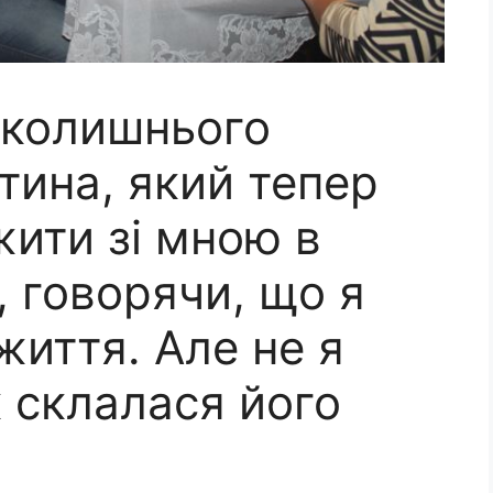
 колишнього
тина, який тепер
жити зі мною в
 говорячи, що я
життя. Але не я
к склалася його