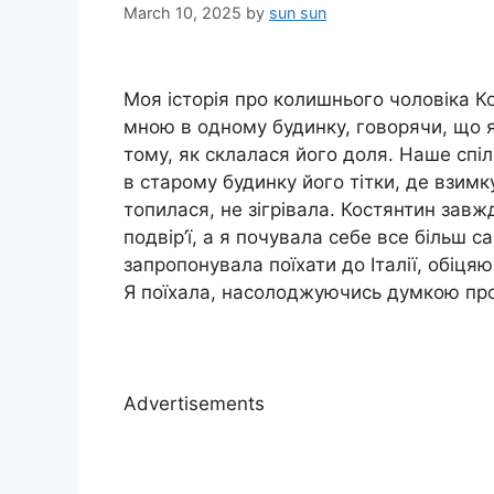
March 10, 2025
by
sun sun
Моя історія про колишнього чоловіка К
мною в одному будинку, говорячи, що я
тому, як склалася його доля. Наше спі
в старому будинку його тітки, де взимк
топилася, не зігрівала. Костянтин зав
подвір’ї, а я почувала себе все більш 
запропонувала поїхати до Італії, обіцяю
Я поїхала, насолоджуючись думкою про 
Advertisements