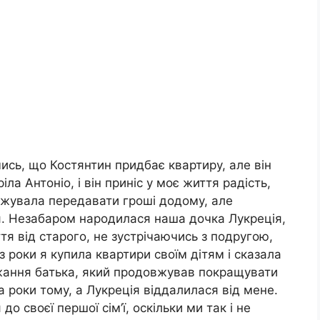
ись, що Костянтин придбає квартиру, але він
ріла Антоніо, і він приніс у моє життя радість,
овжувала передавати гроші додому, але
я. Незабаром народилася наша дочка Лукреція,
тя від старого, не зустрічаючись з подругою,
з роки я купила квартири своїм дітям і сказала
ажання батька, який продовжував покращувати
а роки тому, а Лукреція віддалилася від мене.
 своєї першої сім’ї, оскільки ми так і не