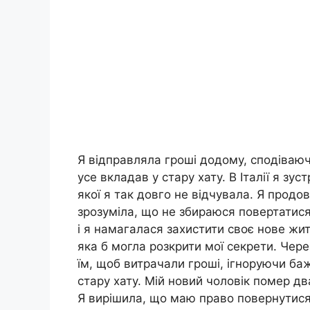
Я відправляла гроші додому, сподіваюч
усе вкладав у стару хату. В Італії я зуст
якої я так довго не відчувала. Я прод
зрозуміла, що не збираюся повертатис
і я намагалася захистити своє нове жит
яка б могла розкрити мої секрети. Чере
їм, щоб витрачали гроші, ігноруючи б
стару хату. Мій новий чоловік помер дв
Я вирішила, що маю право повернутися до