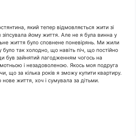
остянтина, який тепер відмовляється жити зі
 зіпсувала йому життя. Але не я була винна у
льне життя було сповнене поневірянь. Ми жили
у було так холодно, що навіть піч, що постійно
жди був зайнятий лагодженням чогось на
самотньою і незадоволеною. Якось моя подруга
чи, що за кілька років я зможу купити квартиру.
нове життя, хоч і сумувала за дітьми.