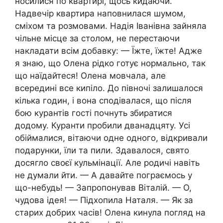
носилися по квартирі, щось кидаючи.
Надвечір квартира наповнилася шумом,
сміхом та розмовами. Надія Іванівна зайняла
чільне місце за столом, не перестаючи
накладати всім добавку: — Їжте, їжте! Адже
я знаю, що Олена рідко готує нормально, так
що наїдайтеся! Олена мовчала, але
всередині все кипіло. До півночі залишалося
кілька годин, і вона сподівалася, що після
бою курантів гості почнуть збиратися
додому. Куранти пробили дванадцяту. Усі
обіймалися, вітаючи одне одного, відкривали
подарунки, їли та пили. Здавалося, свято
досягло своєї кульмінації. Але родичі навіть
не думали йти. — А давайте пограємось у
що-небудь! — Запропонував Віталій. — О,
чудова ідея! — Підхопила Наталя. — Як за
старих добрих часів! Олена кинула погляд на