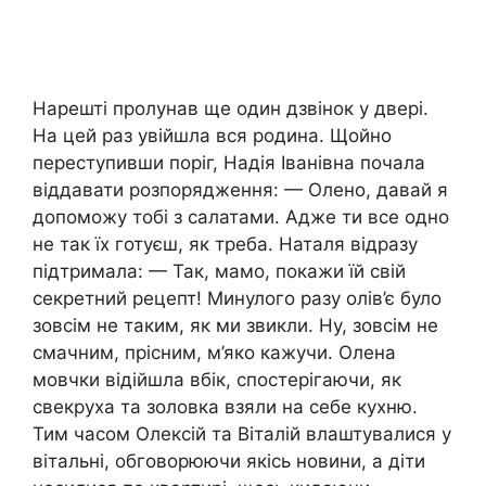
Нарешті пролунав ще один дзвінок у двері.
На цей раз увійшла вся родина. Щойно
переступивши поріг, Надія Іванівна почала
віддавати розпорядження: — Олено, давай я
допоможу тобі з салатами. Адже ти все одно
не так їх готуєш, як треба. Наталя відразу
підтримала: — Так, мамо, покажи їй свій
секретний рецепт! Минулого разу олів’є було
зовсім не таким, як ми звикли. Ну, зовсім не
смачним, прісним, м’яко кажучи. Олена
мовчки відійшла вбік, спостерігаючи, як
свекруха та золовка взяли на себе кухню.
Тим часом Олексій та Віталій влаштувалися у
вітальні, обговорюючи якісь новини, а діти