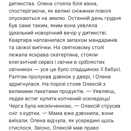
дитинства. Олена стояла біля вікна,
спостерігаючи, як великі сніжинки поволі
опускаються на землю. Останній день грудня
був саме таким, яким вона уявляла
ідеальний новорічний вечір у дитинстві.
Квартира наповнилася запахом мандаринів
та свіжої випічки. На святковому столі
лежала яскрава скатертина, стояли
елегантний сервіз і свічки в сріблястих
свічниках — усе це було спадщиною її бабусі.
Раптом пролунав дзвінок у двері, і Олена
здригнулася. На порозі стояв Олексій з
великими пакетами продуктів. — Уявляєш,
ледве встиг купити копчений оселедець!
Черга була нескінченною, — Олексій струсив
сніг з куртки. — Мама вже дзвонила, вони
виїхали. Олена відчула, як усередині щось
стислося. Звісно, Олексій мав право