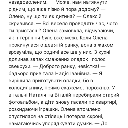
незадоволеним. — Може, нам натякнути
рідним, що вже пізно й пора додому? —
Олено, ну що ти як дитина? — Олексій
скривився. — Всі весело проводять час, чого
ти пристаєш? Олена замовкла, відчуваючи,
як її терпіння було вже межі. Коли Олена
прокинулася о дев’ятій ранку, вона з жахом
зрозуміла, що родичі все ще у них. З кухні
долинав запах смажених оладок і голос
свекрухи. — Доброго ранку, невістка! —
бадьоро привітала Надія Іванівна. — Я
вирішила приготувати оладки, бо в
холодильнику, прямо скажемо, порожньо. У
вітальні Наталя та Віталій перебирали старий
фотоальбом, а діти знову гасали по квартирі,
розкидаючи іграшки. Олена втомлено
опустилася на стілець і потерла скроні,
намагаючись упорядкувати думки. — До