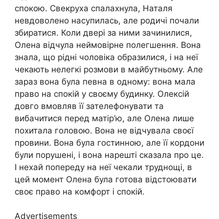
спокою. Свекруха спалахнула, Наталя
невдоволено насупилась, але родичі почали
збиратися. Коли двері за ними зачинилися,
Олена відчула неймовірне полегшення. Вона
знала, що рідні чоловіка образилися, і на неї
чекають нелегкі розмови в майбутньому. Але
зараз вона була певна в одному: вона мала
право на спокій у своєму будинку. Олексій
довго вмовляв її зателефонувати та
вибачитися перед матір’ю, але Олена лише
похитала головою. Вона не відчувала своєї
провини. Вона була гостинною, але її кордони
були порушені, і вона нарешті сказала про це.
І нехай попереду на неї чекали труднощі, в
цей момент Олена була готова відстоювати
своє право на комфорт і спокій.
Advertisements