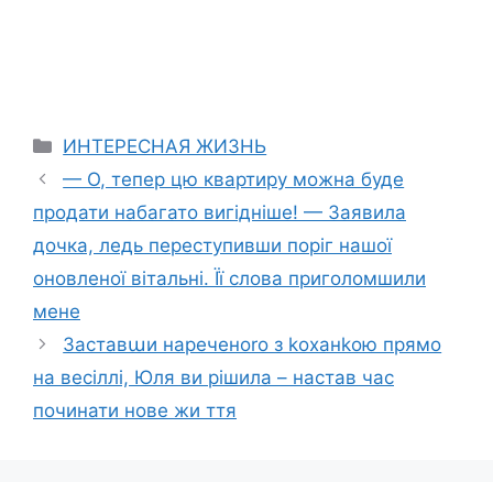
Categories
ИНТЕРЕСНАЯ ЖИЗНЬ
— О, тепер цю квартиру можна буде
продати набагато вигідніше! — Заявила
дочка, ледь переступивши поріг нашої
оновленої вітальні. Її слова приголомшили
мене
Заставաи нареченоrо з kоханkою прямо
на весіллі, Юля ви рішила – настав час
починати нове жи ття