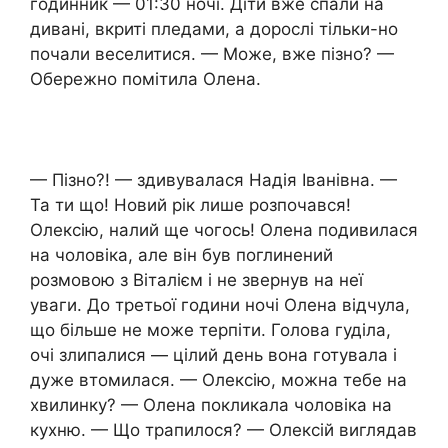
годинник — 01:30 ночі. Діти вже спали на
дивані, вкриті пледами, а дорослі тільки-но
почали веселитися. — Може, вже пізно? —
Обережно помітила Олена.
— Пізно?! — здивувалася Надія Іванівна. —
Та ти що! Новий рік лише розпочався!
Олексію, налий ще чогось! Олена подивилася
на чоловіка, але він був поглинений
розмовою з Віталієм і не звернув на неї
уваги. До третьої години ночі Олена відчула,
що більше не може терпіти. Голова гуділа,
очі злипалися — цілий день вона готувала і
дуже втомилася. — Олексію, можна тебе на
хвилинку? — Олена покликала чоловіка на
кухню. — Що трапилося? — Олексій виглядав