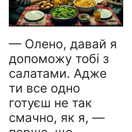
— Олено, давай я
допоможу тобі з
салатами. Адже
ти все одно
готуєш не так
смачно, як я, —