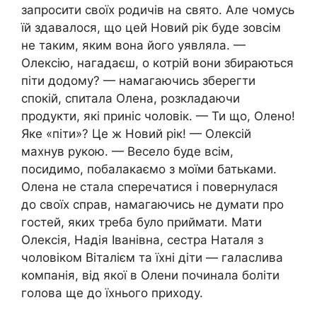
запросити своїх родичів на свято. Але чомусь
їй здавалося, що цей Новий рік буде зовсім
не таким, яким вона його уявляла. —
Олексію, нагадаєш, о котрій вони збираються
піти додому? — намагаючись зберегти
спокій, спитала Олена, розкладаючи
продукти, які приніс чоловік. — Ти що, Олено!
Яке «піти»? Це ж Новий рік! — Олексій
махнув рукою. — Весело буде всім,
посидимо, побалакаємо з моїми батьками.
Олена не стала сперечатися і повернулася
до своїх справ, намагаючись не думати про
гостей, яких треба було приймати. Мати
Олексія, Надія Іванівна, сестра Наталя з
чоловіком Віталієм та їхні діти — галаслива
компанія, від якої в Олени починала боліти
голова ще до їхнього приходу.