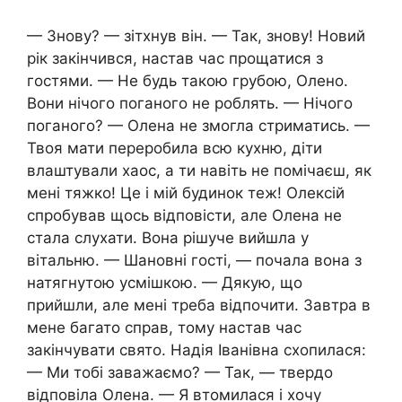
— Знову? — зітхнув він. — Так, знову! Новий
рік закінчився, настав час прощатися з
гостями. — Не будь такою грубою, Олено.
Вони нічого поганого не роблять. — Нічого
поганого? — Олена не змогла стриматись. —
Твоя мати переробила всю кухню, діти
влаштували хаос, а ти навіть не помічаєш, як
мені тяжко! Це і мій будинок теж! Олексій
спробував щось відповісти, але Олена не
стала слухати. Вона рішуче вийшла у
вітальню. — Шановні гості, — почала вона з
натягнутою усмішкою. — Дякую, що
прийшли, але мені треба відпочити. Завтра в
мене багато справ, тому настав час
закінчувати свято. Надія Іванівна схопилася:
— Ми тобі заважаємо? — Так, — твердо
відповіла Олена. — Я втомилася і хочу