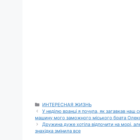
Categories
ИНТЕРЕСНАЯ ЖИЗНЬ
У неділю вранці я почула, як загавкав наш с
машину мого заможного міського брата Олек
Дружина дуже хотіла відпочити на морі, але
знахідка змінила все