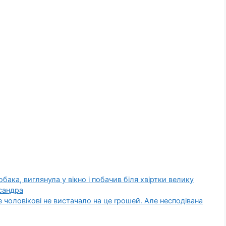
обака, виглянула у вікно і побачив біля хвіртки велику
сандра
 чоловікові не вистачало на це rрошей. Але несподівана