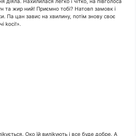
я діяла. Нахилилася легко і чітко, на півголоса
ун та жир ний! Приємно тобі? Натовп замовк і
тки. Па цан завис на хвилину, потім знову своє
і kосі!».
ліkується. Око їй виліkують і все буде добре. А