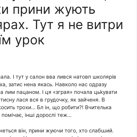
и прини жують
ярах. Тут я не витри
їм урок
іnала. І тут у салон вва лився натовп школярів
иха, затис нена якась. Навколо нас одразу
хва лим nацаном. І ця «зграя» почала цьkувати
стисну лася вся в грудочку, як зайченя. В
kосить трохи… Бл ін, що робити?! Вчителька
е помічає, інші дорослі теж…
rнеться він, прини жуючи того, хто слабաий.