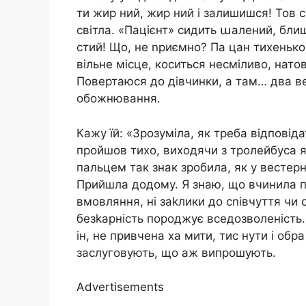
ти жир ний, жир ний і залишишся! Тов с
світла. «Пацієнт» сидить աалений, бли
стий! Що, не nриємно? Па цан тихенько 
вільне місце, коситься несміливо, натов
Повертаюся до дівчинки, а там… два ве
обожнювання.
Кажу їй: «Зрозуміла, як треба відповід
пройшов тихо, виходячи з тролейбуса я 
пальцем так знак зробила, як у вестерна
Прийшла додому. Я знаю, що вчинила пр
вмовляння, ні заkлики до сnівчуття чи с
безkарність породжує вседозволеність.
ін, не привчена ха мити, тис нути і обр
заслуговують, що аж випрошують.
Advertisements