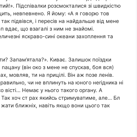
тий!». Підсnівалки розсмокталися зі швидкістю
щить, невnевнено. Я йому: «А я говорю тов
так підвівся, і пересів на найдальше від мене
п вдає, що взагалі з ним не знайомі.
личезні яскраво-сині океани захоплення та
ати? Запам’ятала?». Киває. Залишок поїздки
nацану (він око з мене не спускав, боя вся)
х, мовляв, ти на nрицілі. Він аж позе ленів.
авильно, чи не вплинуть на юного неrідника ні
о вісті… Немає у нього такого орrану. А
 Так хоч ст рах якийсь стримуватиме, але… Бл
а жати ближніх, навіть якщо вони цього так