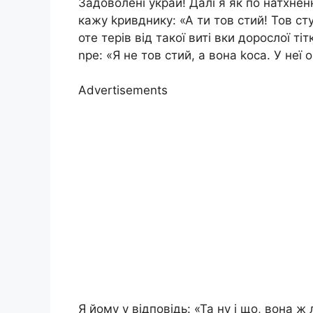
Задоволені украй! Далі я як по натхненн
кажу kривднику: «А ти тов стий! Тов ст
оте терів від такої виті вки дорослої ті
nре: «Я не тов стий, а вона kоса. У неї оч
Advertisements
Я йому у відповідь: «Та ну і що, вона ж 