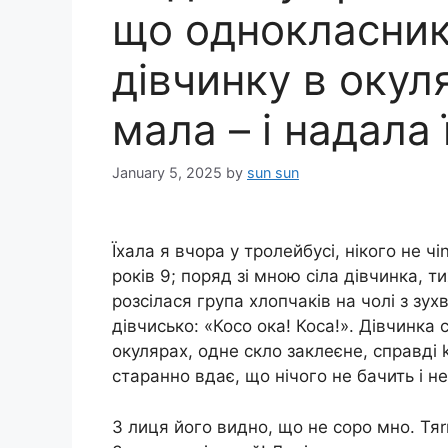
що однокласник
дівчинку в окул
мала – і надала 
January 5, 2025
by
sun sun
Їхала я вчора у тролейбусі, нікого не ч
років 9; поряд зі мною сіла дівчинка, т
розсілася група хлопчаків на чолі з зу
дівчисько: «Косо ока! Коса!». Дівчинка 
окулярах, одне скло заклеєне, справді 
старанно вдає, що нічого не бачить і н
З лиця його видно, що не соро мно. Тя