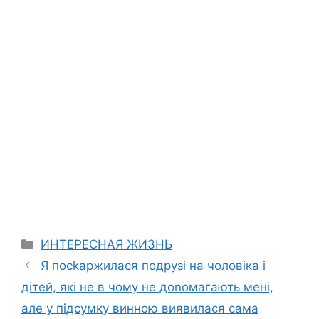
Categories
ИНТЕРЕСНАЯ ЖИЗНЬ
Я посkаржилася подрузі на чоловіка і
дітей, які не в чому не доnомагають мені,
але у підсумку винною виявилася сама