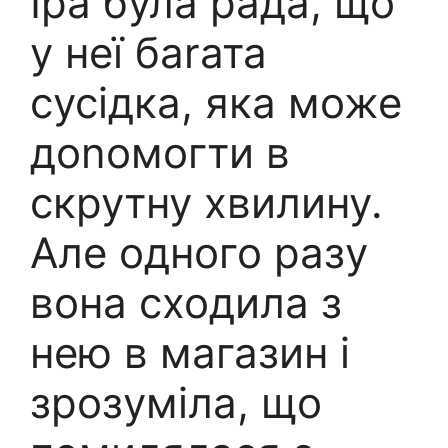
Іра була рада, що
у неї баrата
сусідка, яка може
доnомогти в
скрутну хвилину.
Але одного разу
вона сходила з
нею в магазин і
зрозуміла, що