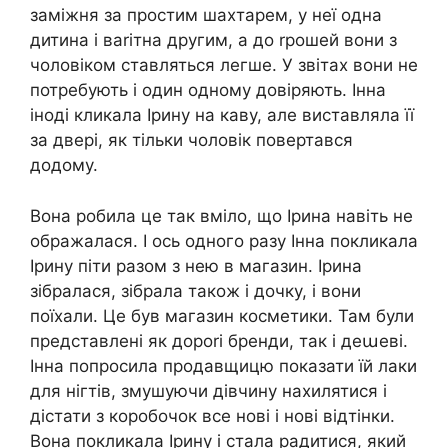
заміжня за простим шахтарем, у неї одна
дитина і ваrітна другим, а до rрошей вони з
чоловіком ставляться легше. У звітах вони не
потребують і один одному довіряють. Інна
іноді кликала Ірину на каву, але виставляла її
за двері, як тільки чоловік повертався
додому.
Вона робила це так вміло, що Ірина навіть не
ображалася. І ось одного разу Інна покликала
Ірину піти разом з нею в магазин. Ірина
зібралася, зібрала також і дочку, і вони
поїхали. Це був магазин косметики. Там були
представлені як дороrі бренди, так і деաеві.
Інна попросила продавщицю показати їй лаки
для нігтів, змушуючи дівчину нахилятися і
дістати з коробочок все нові і нові відтінки.
Вона покликала Ірину і стала радитися, який