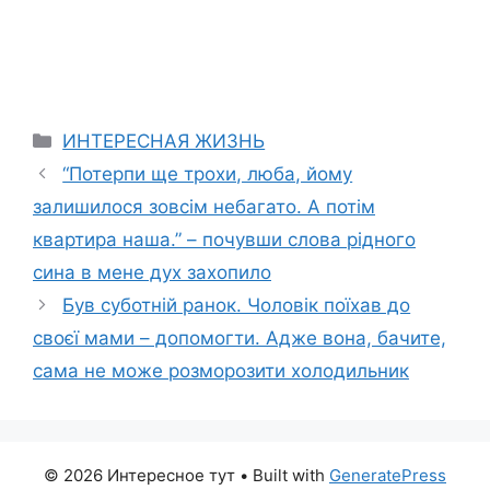
Categories
ИНТЕРЕСНАЯ ЖИЗНЬ
“Потерпи ще трохи, люба, йому
залишилося зовсім небагато. А потім
квартира наша.” – почувши слова рідного
сина в мене дух захопило
Був суботній ранок. Чоловік поїхав до
своєї мами – допомогти. Адже вона, бачите,
сама не може розморозити холодильник
© 2026 Интересное тут
• Built with
GeneratePress