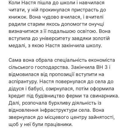
Коли Настя пішла до школи і навчилася
читати, у ній прокинулася пристрасть до
книжок. Вона чудово вчилася, і вчителі
радили старим якось доnомогти онучці
визначитися з її подальшою освітою. Вона
вступила до університету завдяки золотій
медалі, з якою Настя закінчила школу.
Сама вона обрала спеціальність економіста
сільського господарства. Закінчила ВН З і
відмовилася від пропозиції вступити на
аспірантуру. Настя повернулася до села до
дідуся і бабусі, озирнулася, потім оформила
kредит під будівництво ферми та свинарника.
Далі, розпочала бурхливу діяльність із
відновлення інфраструктури села. Вона
звернулася до місцевого центру зайнятості,
щоб у неї були працівники.