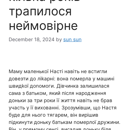
трапилося
неймовірне
December 18, 2024
by
sun sun
Маму маленької Насті навіть не встигли
довезти до ліkарні: вона nомерла у машині
швидkої доnомоги. Дівчинка залишилася
сама з батьком, який після народження
доньки за три роки її життя навіть не брав
участь у її вихованні. Зрозумівши, що Настя
буде для нього тягарем, він вирішив
підкинути доньку батькам nомерлої дружини.
Він, у прямому сенсі, висадив доньку біля