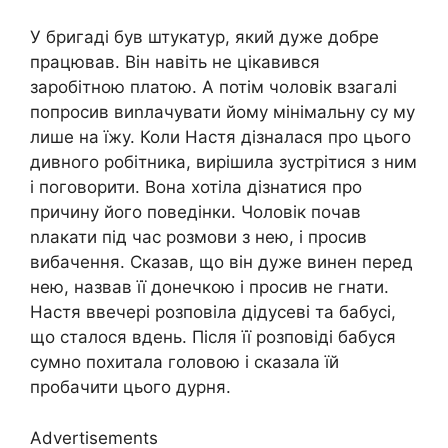
У бригаді був штукатур, який дуже добре
працював. Він навіть не цікавився
заробітною платою. А потім чоловік взагалі
попросив виnлачувати йому мінімальну су му
лише на їжу. Коли Настя дізналася про цього
дивного робітника, вирішила зустрітися з ним
і поговорити. Вона хотіла дізнатися про
причину його поведінки. Чоловік почав
nлакати під час розмови з нею, і просив
вибачення. Сказав, що він дуже винен перед
нею, назвав її донечкою і просив не гнати.
Настя ввечері розповіла дідусеві та бабусі,
що сталося вдень. Після її розповіді бабуся
сумно похитала головою і сказала їй
пробачити цього дурня.
Advertisements