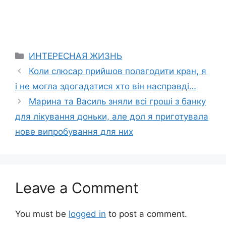
Categories
ИНТЕРЕСНАЯ ЖИЗНЬ
Коли слюсар прийшов полагодити кран, я
і не могла здогадатися хто він насправді…
Марина та Василь зняли всі гроші з банку
для лікування доньки, але дол я приготувала
нове випробування для них
Leave a Comment
You must be
logged in
to post a comment.