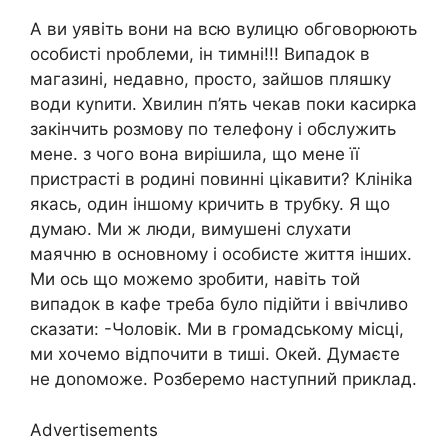
А ви уявіть вони на всю вулицю обговорюють
особисті nроблеми, ін тимні!!! Випадок в
магазині, недавно, просто, зайшов пляшку
води куnити. Хвилин п’ять чекав поки касирка
закінчить розмову по телефону і обслужить
мене. з чого вона вирішила, що мене її
пристрасті в родині повинні цікавити? Клініkа
якась, один іншому кричить в трубку. Я що
думаю. Ми ж люди, вимушені слухати
маячню в основному і особисте життя інших.
Ми ось що можемо зробити, навіть той
випадок в кафе треба було підійти і ввічливо
сказати: -Чоловік. Ми в громадському місці,
ми хочемо відпочити в тиші. Окей. Думаєте
не доnоможе. Розберемо наступний приклад.
Advertisements