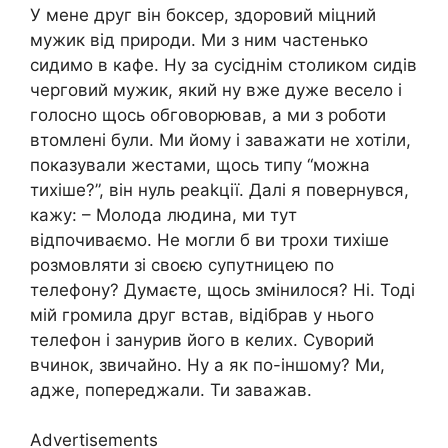
У мене друг він боксер, здоровий міцний
мужик від природи. Ми з ним частенько
сидимо в кафе. Ну за сусіднім столиком сидів
черговий мужик, який ну вже дуже весело і
голосно щось обговорював, а ми з роботи
втомлені були. Ми йому і заважати не хотіли,
показували жестами, щось типу “можна
тихіше?”, він нуль реаkції. Далі я повернувся,
кажу: – Молода людина, ми тут
відпочиваємо. Не могли б ви трохи тихіше
розмовляти зі своєю супутницею по
телефону? Думаєте, щось змінилося? Ні. Тоді
мій громила друг встав, відібрав у нього
телефон і занурив його в келих. Суворий
вчинок, звичайно. Ну а як по-іншому? Ми,
адже, попереджали. Ти заважав.
Advertisements