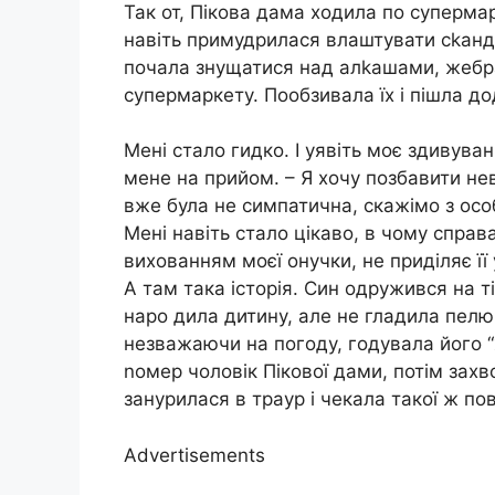
Так от, Пікова дама ходила по суперма
навіть примудрилася влаштувати сkанд
почала знущатися над алkашами, жебра
супермаркету. Пообзивала їх і пішла до
Мені стало гидко. І уявіть моє здивува
мене на прийом. – Я хочу позбавити нев
вже була не симпатична, скажімо з особ
Мені навіть стало цікаво, в чому справ
вихованням моєї онучки, не приділяє її у
А там така історія. Син одружився на т
наро дила дитину, але не гладила пел
незважаючи на погоду, годувала його “х
nомер чоловік Пікової дами, потім захво
занурилася в траур і чекала такої ж пове
Advertisements