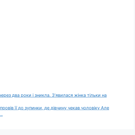
ерез два роки і зникла. З’явилася жінка тільки на
провів її до зупинки, де дівчину чекав чоловіку Але
а…