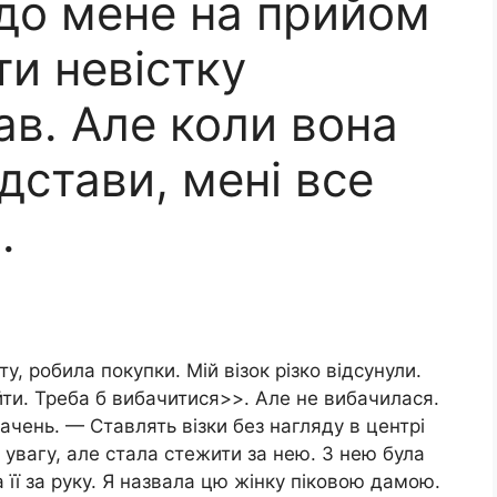
до мене на прийом
ти невістку
ав. Але коли вона
ідстави, мені все
.
у, робила покупки. Мій візок різко відсунули.
и. Треба б вибачитися>>. Але не вибачилася.
ачень. — Ставлять візки без нагляду в центрі
е увагу, але стала стежити за нею. З нею була
її за руку. Я назвала цю жінку піковою дамою.