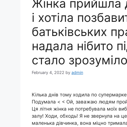
Жінка прийшла 
і хотіла позбави
батьківських пр
надала нібито п
стало зрозуміло
February 4, 2022
by
admin
Кілька днів тому ходила по супермаркет
Подумала < < Ой, заважаю людям пройт
Ця літня жінка не потребувала моїх виб
залу! Ходи, обходь! Я не звернула на ц
маленька дівчинка, вона міцно тримала 