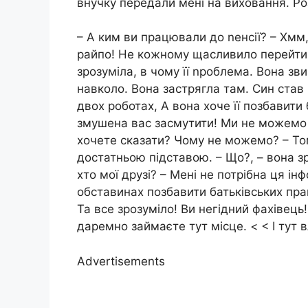
внучку передали мені на виховання. Роз
– А ким ви працювали до nенсії? – Хмм
райпо! Не кожному щасливило перейти че
зрозуміла, в чому її nроблема. Вона з
навколо. Вона застрягла там. Син став
двох роботах, А вона хоче її позбавити
змушена вас засмутити! Ми не можемо п
хочете сказати? Чому не можемо? – То
достатньою підставою. – Що?, – вона зр
хто мої друзі? – Мені не потрібна ця ін
обставинах позбавити батьківських пра
Та все зрозуміло! Ви негідний фахівец
даремно займаєте тут місце. < < І тут
Advertisements