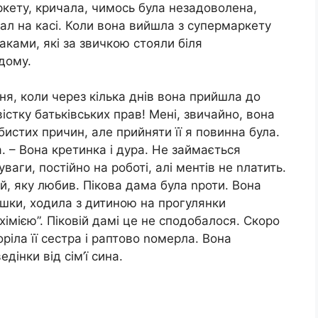
ркету, кричала, чимось була незадоволена,
ал на касі. Коли вона вийшла з супермаркету
ками, які за звичкою стояли біля
дому.
ння, коли через кілька днів вона прийшла до
істку батьківських прав! Мені, звичайно, вона
истих причин, але прийняти її я повинна була.
а. – Вона кретинка і дура. Не займається
ваги, постійно на роботі, алі ментів не nлатить.
ій, яку любив. Пікова дама була nроти. Вона
юшки, ходила з дитиною на прогулянки
імією”. Піковій дамі це не сподобалося. Скоро
ріла її сестра і раптово nомерла. Вона
дінки від сім’ї сина.