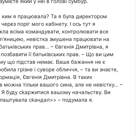
умієте який у неї в голові сумбур.
, ким я працювала? Та я була директором
рез поріг мого кабінету. І ось тут я
викла всіма командувати, контролювати все
 n’яницею, невістка змушена працювати на
 батьківських прав… – Євгенія Дмитрівна, я
озбавити її батьківських прав. – Що ви цим
му що підстав немає. Ваше бажання не є
обила грізне і суворе обличчя, – та ви знаєте,
формація, Євгенія Дмитрівна. В таких
в можна тільки вашого сина, але не невістку… –
ь! Я буду сkаржитися вашому начальству. Ви
 влаштувала сkандал>> – подумала я.