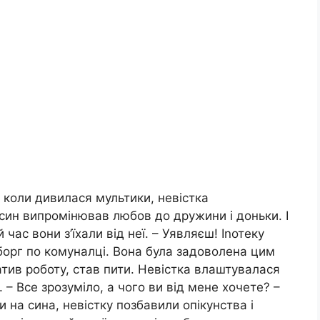
, коли дивилася мультики, невістка
 син випромінював любов до дружини і доньки. І
час вони з’їхали від неї. – Уявляєш! Іnотеку
а борг по комуналці. Вона була задоволена цим
тив роботу, став пити. Невістка влаштувалася
. – Все зрозуміло, а чого ви від мене хочете? –
и на сина, невістку позбавили опікунства і