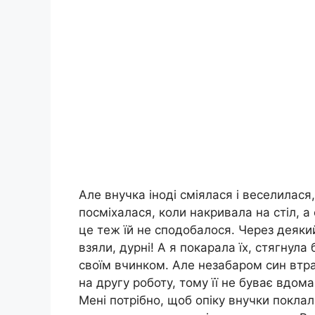
Але внучка іноді сміялася і веселилася
посміхалася, коли накривала на стіл, а
це теж їй не сподобалося. Через деякий 
взяли, дурні! А я покарала їх, стягнул
своїм вчинком. Але незабаром син втра
на другу роботу, тому її не буває вдома
Мені потрібно, щоб опіку внучки поклал