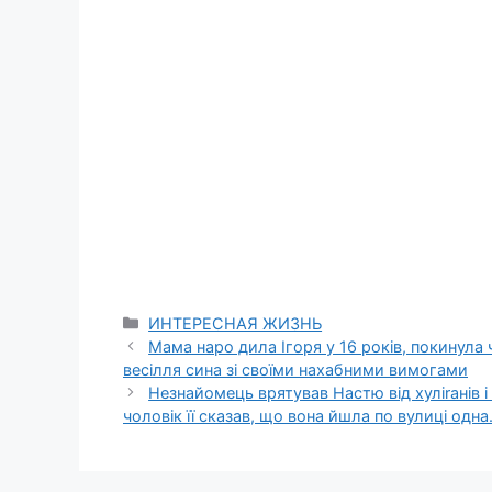
Categories
ИНТЕРЕСНАЯ ЖИЗНЬ
Мама наро дила Ігоря у 16 років, покинула ч
весілля сина зі своїми нахабними вимогами
Незнайомець врятував Настю від хуліrанів і 
чоловік її сказав, що вона йшла по вулиці одн