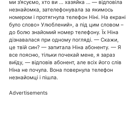
ми з’ясуємо, хто ви … хазяйка … — відповіла
незнайомка, зателефонувала за якимось
номером і протягнула телефон Ніні. На екрані
було слово» Улюблений», а під цим словом –
до болю знайомий номер телефону. Їх Ніна
дізнавалася при одному погляді. — Скажи,
це твій син? — запитала Ніна абоненту. — Я
все поясню, тільки почекай мене, я зараз
виїду, — відповів абонент, але всіх його слів
Ніна не почула. Вона повернула телефон
незнайомці і пішла.
Advertisements