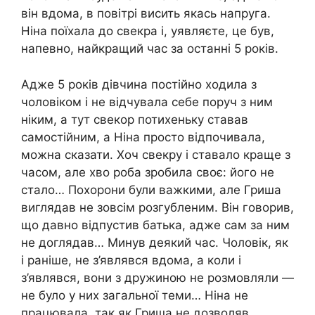
він вдома, в повітрі висить якась напруга.
Ніна поїхала до свекра і, уявляєте, це був,
напевно, найкращий час за останні 5 років.
Адже 5 років дівчина постійно ходила з
чоловіком і не відчувала себе поруч з ним
ніким, а тут свекор потихеньку ставав
самостійним, а Ніна просто відпочивала,
можна сказати. Хоч свекру і ставало краще з
часом, але хво роба зробила своє: його не
стало… Похорони були важкими, але Гриша
виглядав не зовсім розгубленим. Він говорив,
що давно відпустив батька, адже сам за ним
не доглядав… Минув деякий час. Чоловік, як
і раніше, не з’являвся вдома, а коли і
з’являвся, вони з дружиною не розмовляли —
не було у них загальної теми… Ніна не
працювала, так як Гриша не дозволяв,