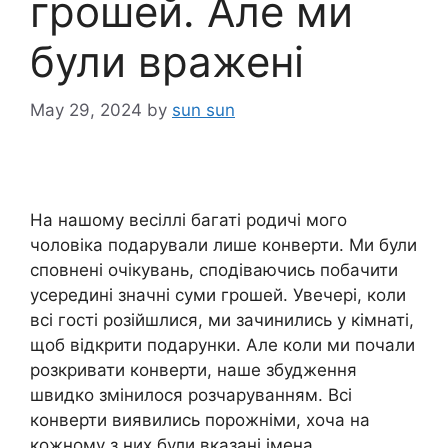
грошей. Але ми
були вражені
May 29, 2024
by
sun sun
На нашому весіллі багаті родичі мого
чоловіка подарували лише конверти. Ми були
сповнені очікувань, сподіваючись побачити
усередині значні суми грошей. Увечері, коли
всі гості розійшлися, ми зачинились у кімнаті,
щоб відкрити подарунки. Але коли ми почали
розкривати конверти, наше збудження
швидко змінилося розчаруванням. Всі
конверти виявились порожніми, хоча на
кожному з них були вказані імена