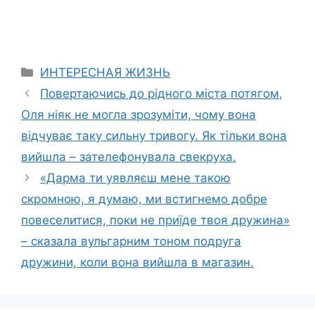
Categories
ИНТЕРЕСНАЯ ЖИЗНЬ
Повертаючись до рідного міста потягом,
Оля ніяк не могла зрозуміти, чому вона
відчуває таку сильну тривогу. Як тільки вона
вийшла – зателефонувала свекруха.
«Дарма ти уявляєш мене такою
скромною, я думаю, ми встигнемо добре
повеселитися, поки не приїде твоя дружина»
– сказала вульгарним тоном подруга
дружини, коли вона вийшла в магазин.