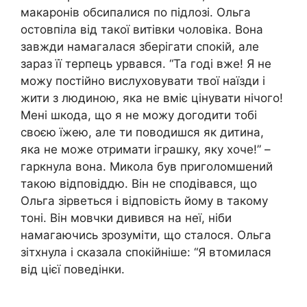
макаронів обсипалися по підлозі. Ольга
остовпіла від такої витівки чоловіка. Вона
завжди намагалася зберігати спокій, але
зараз її терпець урвався. “Та годі вже! Я не
можу постійно вислуховувати твої наїзди і
жити з людиною, яка не вміє цінувати нічого!
Мені шкода, що я не можу догодити тобі
своєю їжею, але ти поводишся як дитина,
яка не може отримати іграшку, яку хоче!” –
гаркнула вона. Микола був приголомшений
такою відповіддю. Він не сподівався, що
Ольга зірветься і відповість йому в такому
тоні. Він мовчки дивився на неї, ніби
намагаючись зрозуміти, що сталося. Ольга
зітхнула і сказала спокійніше: “Я втомилася
від цієї поведінки.