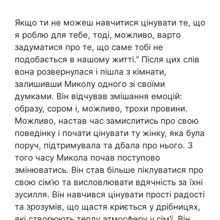
Якщо ти не можеш навчитися цінувати те, що
я роблю для тебе, тоді, можливо, варто
задуматися про те, що саме тобі не
подобається в нашому житті.” Після цих слів
вона розвернулася і пішла з кімнати,
залишивши Миколу одного зі своїми
думками. Він відчував змішання емоцій:
образу, сором і, можливо, трохи провини.
Можливо, настав час замислитись про свою
поведінку і почати цінувати ту жінку, яка була
поруч, підтримувала та дбала про нього. З
того часу Микола почав поступово
змінюватись. Він став більше піклуватися про
свою сім’ю та висловлювати вдячність за їхні
зусилля. Він навчився цінувати прості радості
та зрозумів, що щастя криється у дрібницях,
які створюють теплу атмосферу у сім’ї. Він