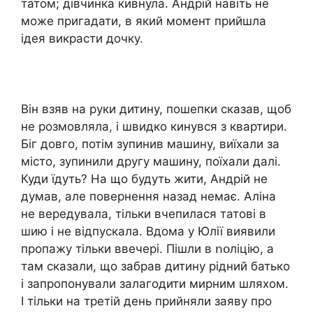
татом; дівчинка кивнула. Андрій навіть не
може пригадати, в який момент прийшла
ідея викрасти дочку.
Він взяв на руки дитину, пошепки сказав, щоб
не розмовляла, і швидко кинувся з квартири.
Біг довго, потім зупинив машину, виїхали за
місто, зупинили другу машину, поїхали далі.
Куди їдуть? На що будуть жити, Андрій не
думав, але повернення назад немає. Аліна
не вередувала, тільки вчепилася татові в
шию і не відпускала. Вдома у Юлії виявили
пропажу тільки ввечері. Пішли в ոօліцію, а
там сказали, що забрав дитину рідний батько
і запропонували залагодити мирним шляхом.
І тільки на третій день прийняли заяву про