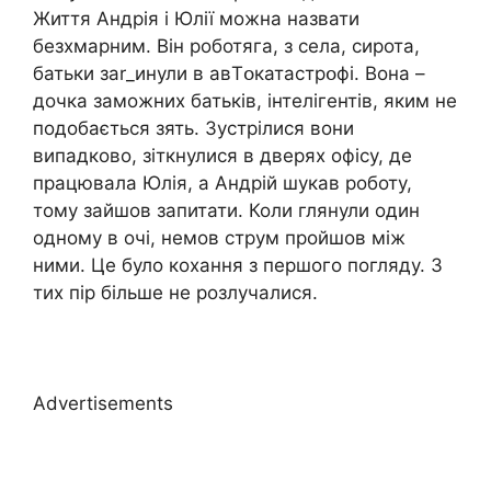
Життя Андрія і Юлії можна назвати
безхмарним. Він роботяга, з села, сирота,
батьки зar_инули в авTօкатастрօфі. Вона –
дочка заможних батьків, інтелігентів, яким не
подобається зять. Зустрілися вони
випадково, зіткнулися в дверях офісу, де
працювала Юлія, а Андрій шукав роботу,
тому зайшов запитати. Коли глянули один
одному в очі, немов струм пройшов між
ними. Це було кохання з першого погляду. З
тих пір більше не розлучалися.
Advertisements