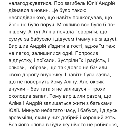
налагоджуватися. Про зarибель Юлії Андрій
дізнався з новин. Це було такою
несподіванкою, що навіть пошкодував, що
його не було поруч. Можливо все було б по-
іншому. А тут Аліна почала говорити, що
сумує за бабусею і дідусем (маму не згадує).
Вирішив Андрій з’їздити в гості, адже їм теж
не легко, залишилися одні. Попросив
відпустку, і поїхали. Зустріли їх і радість, і
сльози, і образи, що так довго не бачили
свою дорогу внучечку. І навіть була заява,
що не повернуть йому Аліну. Але окрик
внучки – без тата я не залишуся – трохи
охолодив запал. Тому вирішили разом, що
Аліна і Андрій залишаться жити з батьками
Юлії. Минуло небагато часу, і бабуся, і дідусь
зрозуміли, який у них добрий і хороший зять.
Без його слова в будинку нічого не робилося,