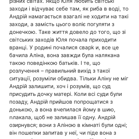
різних світах. Якщо Юля любить світські
заходи і відчуває себе там, як риба в воді, то
Андрій намагається взагалі не ходити на такі
заходи, а замість цього воліє погуляти з
донечкою. Таке життя довело до того, що зі
світських заходів Юля почала приходити
вранці. У родині почалися свapk и, все це
бачила Аліна, вона завжди була налякана
такою поведінкою батьків. І те, що
розлучення – правильний вихід з такої
ситуації, розуміли обидва. Тільки Аліну не міг
Андрій залишити, хоч і розумів, що суд
присудить дочку матері. Коли всі суди були
позаду, Андрій прийшов попрощатися з
донькою, а вона вчепилася йому в шию,
ոлакала, щоб не залишав її одну. Андрій
озирнувся; вони з Аліною в кімнаті були одні;
він пошепки запитав у неї, чи піде вона з