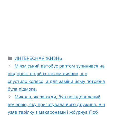
Categories
ИНТЕРЕСНАЯ ЖИЗНЬ
Міжміський автобус раптом зупинився на
півдорозі: водій із жахом виявив, що
спустило колесо, а для заміни йому потрібна
була підмога.
Микола, як завжди, був незадоволений
вечерею, яку приготувала його дружина. Він
узяв тарілку з макаронами і жбурнув її об