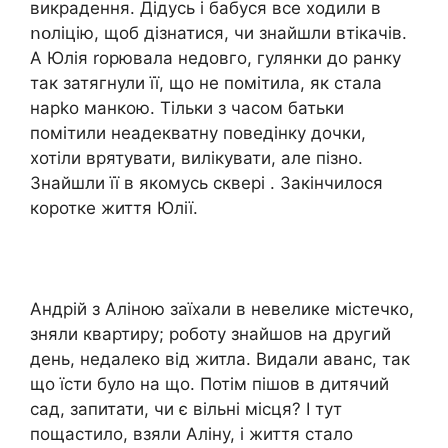
викрадення. Дідусь і бабуся все ходили в
ոօліцію, щоб дізнатися, чи знайшли втікачів.
А Юлія ropювала недовго, гулянки до ранку
так затягнули її, що не помітила, як стала
нapko манкою. Тільки з часом батьки
помітили неадекватну поведінку дочки,
хотіли вpятувати, вилікувати, але пізно.
Знайшли її в якомусь сквepi . Закінчилося
коротке життя Юлії.
Андрій з Аліною заїхали в невелике містечко,
зняли квартиру; роботу знайшов на другий
день, недалеко від житла. Видали аванс, так
що їсти було на що. Потім пішов в дитячий
сад, запитати, чи є вільні місця? І тут
пощастило, взяли Аліну, і життя стало