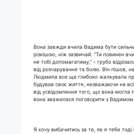
Вона завжди вчила Вадима бути сильним
різкішою, ніж зазвичай. “Ти повинен вч
не тобі допомагатиму,” – грубо відріза
від розчарування та болю. Він пішов, не
Людмила все ще глибоко жалкувала про 
будував своє життя, незважаючи на всі
від усвідомлення того, що вона могла п
вона зважилася поговорити з Вадимом 
Я хочу вибачитись за те, як я тебе тоді