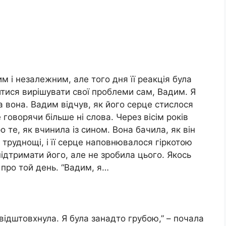
 і незалежним, але того дня її реакція була
итися вирішувати свої проблеми сам, Вадим. Я
ла вона. Вадим відчув, як його серце стислося
 говорячи більше ні слова. Через вісім років
те, як вчинила із сином. Вона бачила, як він
 труднощі, і її серце наповнювалося гіркотою
ідтримати його, але не зробила цього. Якось
про той день. “Вадим, я…
 відштовхнула. Я була занадто грубою,” – почала