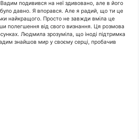
у. Вадим подивився на неї здивовано, але в його
було давно. Я впорався. Але я радий, що ти це
льки найкращого. Просто не завжди вміла це
вши полегшення від свого визнання. Ця розмова
осунках. Людмила зрозуміла, що іноді підтримка
 Вадим знайшов мир у своєму серці, пробачив