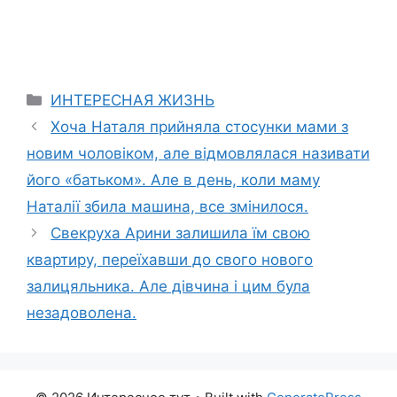
Categories
ИНТЕРЕСНАЯ ЖИЗНЬ
Хоча Наталя прийняла стосунки мами з
новим чоловіком, але відмовлялася називати
його «батьком». Але в день, коли маму
Наталії збила машина, все змінилося.
Свекруха Арини залишила їм свою
квартиру, переїхавши до свого нового
залицяльника. Але дівчина і цим була
незадоволена.