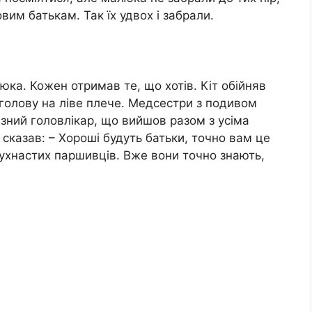
овим батькам. Так їх удвох і забрали.
люка. Кожен отримав те, що хотів. Кіт обійняв
голову на ліве плече. Медсестри з подивом
ізний головлікар, що вийшов разом з усіма
сказав: – Хороші будуть батьки, точно вам це
пухнастих паршивців. Вже вони точно знають,