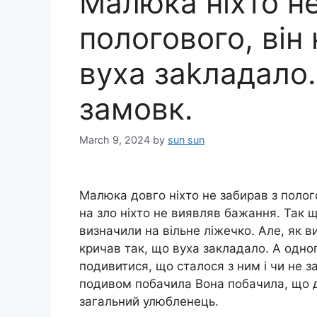
Малюка ніхто не
пологового, він
вуха заkладало.
замовк.
March 9, 2024
by
sun sun
Малюка довго ніхто не забирав з полого
на зло ніхто не виявляв бажання. Так 
визначили на вільне ліжечко. Але, як в
кричав так, що вуха закладало. А одног
подивитися, що сталося з ним і чи не за
подивом побачила Вона побачила, що до
загальний улюбленець.