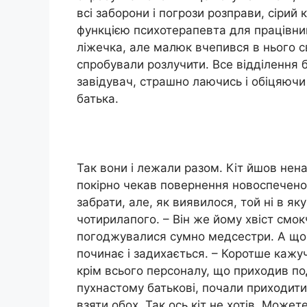
всі заборони і погрози розправи, сірий 
функцією психотерапевта для працівник
ліжечка, але малюк вчепився в нього св
спробували розлучити. Все відділення б
завідувач, страшно лаючись і обіцяючи в
батька.
Так вони і лежали разом. Кіт йшов нена
покірно чекав повернення новоспечено
забрати, але, як виявилося, той ні в як
чотирилапого. – Він же йому хвіст смок
погоджувалися сумно медсестри. А що 
починає і задихається. – Коротше кажучи
крім всього персоналу, що приходив по
пухнастому батькові, почали приходити
взяти обох. Так ось кіт не хотів. Может