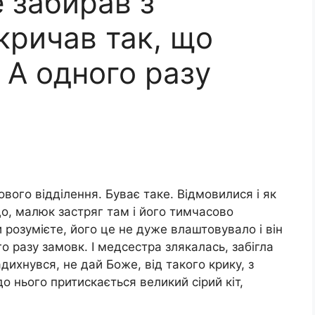
 забирав з
 кричав так, що
 А одного разу
вого відділення. Буває таке. Відмовилися і як
що, малюк застряг там і його тимчасово
и розумієте, його це не дуже влаштовувало і він
о разу замовк. І медсестра злякалась, забігла
дихнувся, не дай Боже, від такого крику, з
 нього притискається великий сірий кіт,