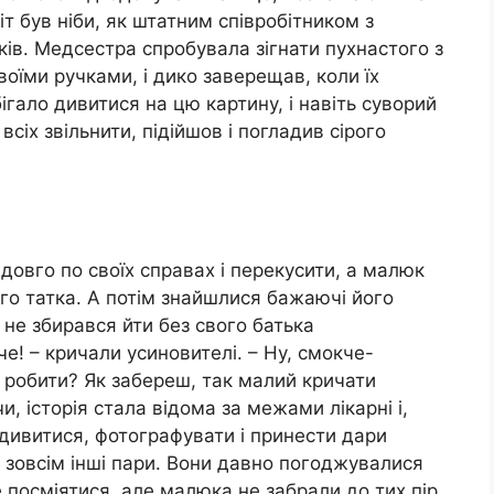
кіт був ніби, як штатним співробітником з
ів. Медсестра спробувала зігнати пухнастого з
оїми ручками, і дико заверещав, коли їх
ігало дивитися на цю картину, і навіть суворий
сіх звільнити, підійшов і погладив сірого
довго по своїх справах і перекусити, а малюк
го татка. А потім знайшлися бажаючі його
у не збирався йти без свого батька
че! – кричали усиновителі. – Ну, смокче-
робити? Як забереш, так малий кричати
, історія стала відома за межами лікарні і,
дивитися, фотографувати і принести дари
 зовсім інші пари. Вони давно погоджувалися
е посміятися, але малюка не забрали до тих пір,