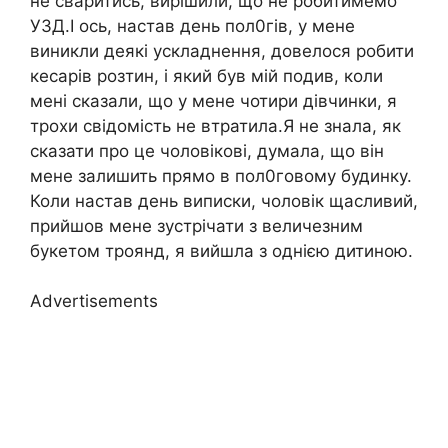
не сваритись, вирішили, що не робитимемо
УЗД.І ось, настав день пол0гів, у мене
виникли деякі ускладнення, довелося робити
кесарів розтин, і який був мій подив, коли
мені сказали, що у мене чотири дівчинки, я
трохи свідомість не втратила.Я не знала, як
сказати про це чоловікові, думала, що він
мене залишить прямо в пол0говому будинку.
Коли настав день виписки, чоловік щасливий,
прийшов мене зустрічати з величезним
букетом троянд, я вийшла з однією дитиною.
Advertisements