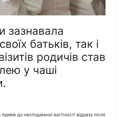
ки зазнавала
воїх батьків, так і
візитів родичів став
лею у чаші
и.
привів до несподіваної вагітності відразу після