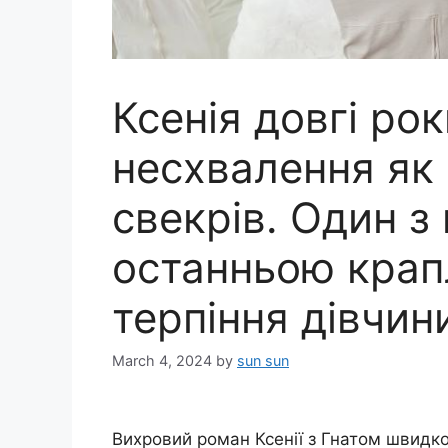
Ксенія довгі ро
несхвалення як с
свекрів. Один з 
останньою крап
терпіння дівчин
March 4, 2024
by
sun sun
Вихровий роман Ксенії з Гнатом швидко 