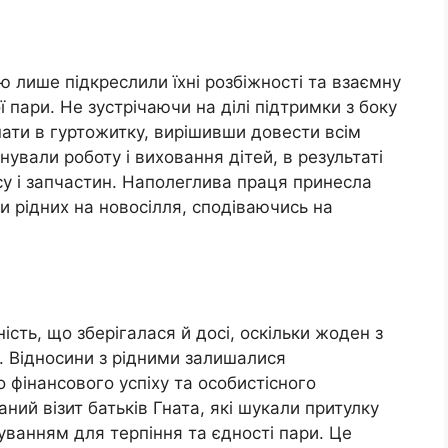
ею лише підкреслили їхні розбіжності та взаємну
пари. Не зустрічаючи на ділі підтримки з боку
мнати в гуртожитку, вирішивши довести всім
ували роботу і виховання дітей, в результаті
у і запчастин. Наполеглива праця принесла
и рідних на новосілля, сподіваючись на
ість, що зберігалася й досі, оскільки жоден з
и. Відносини з рідними залишалися
 фінансового успіху та особистісного
аний візит батьків Гната, які шукали притулку
уванням для терпіння та єдності пари. Це