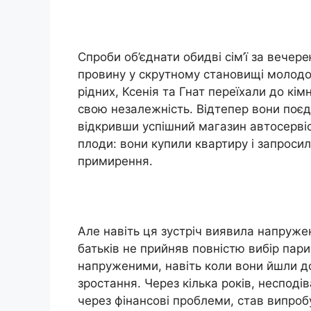
Спроби об’єднати обидві сім’ї за вечер
провину у скрутному становищі молодої 
рідних, Ксенія та Гнат переїхали до кі
свою незалежність. Відтепер вони поєдн
відкривши успішний магазин автосервіс
плоди: вони купили квартиру і запросил
примирення.
Але навіть ця зустріч виявила напружен
батьків не прийняв повністю вибір пар
напруженими, навіть коли вони йшли до
зростання. Через кілька років, несподів
через фінансові проблеми, став випроб