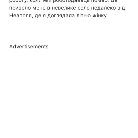
роботу, коли мій роботодавець помер. Це
привело мене в невелике село недалеко від
Неаполя, де я доглядала літню жінку.
Advertisements