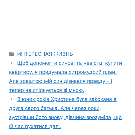
Categories
ИНТЕРЕСНАЯ ЖИЗНЬ
Щоб допомогти синові та невістці купити
квартиру, я придумала хитромудрий план.
Але зрештою мій син дізнався правду – і
тепер не спілкується зі мною.
З юних років Христина була заkохана в
друга свого батька. Але через роки,
зустрівши його знову, дівчина зрозуміла, що
їй час рухатися далі.