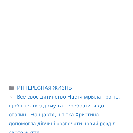
Categories
ИНТЕРЕСНАЯ ЖИЗНЬ
Все своє дитинство Настя мріяла про те,
щоб втекти з дому та перебратися до
столиці. На щастя, її тітка Христина
допомогла дівчині розпочати новий розділ
свого життя.