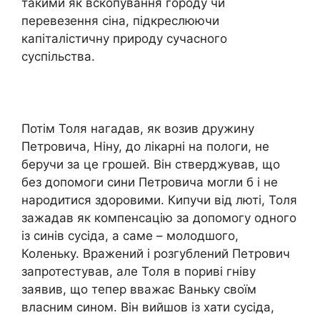
такими як вскопування городу чи
перевезення сіна, підкреслюючи
капіталістичну природу сучасного
суспільства.
Потім Толя нагадав, як возив дружину
Петровича, Ніну, до лікарні на пологи, не
беручи за це грошей. Він стверджував, що
без допомоги сини Петровича могли б і не
народитися здоровими. Кипучи від люті, Толя
зажадав як компенсацію за допомогу одного
із синів сусіда, а саме – молодшого,
Коленьку. Вражений і розгублений Петрович
запротестував, але Толя в пориві гніву
заявив, що тепер вважає Ваньку своїм
власним сином. Він вийшов із хати сусіда,