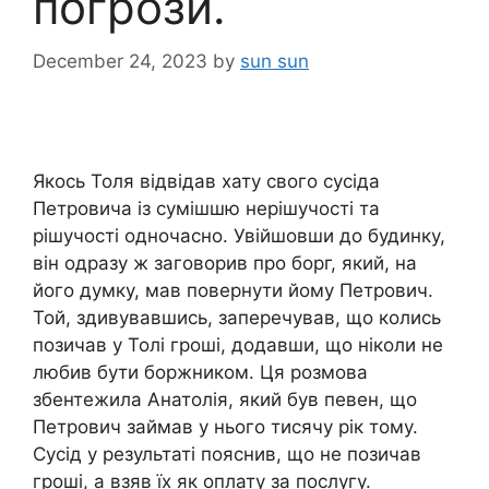
погрози.
December 24, 2023
by
sun sun
Якось Толя відвідав хату свого сусіда
Петровича із сумішшю нерішучості та
рішучості одночасно. Увійшовши до будинку,
він одразу ж заговорив про борг, який, на
його думку, мав повернути йому Петрович.
Той, здивувавшись, заперечував, що колись
позичав у Толі гроші, додавши, що ніколи не
любив бути боржником. Ця розмова
збентежила Анатолія, який був певен, що
Петрович займав у нього тисячу рік тому.
Сусід у результаті пояснив, що не позичав
гроші, а взяв їх як оплату за послугу.