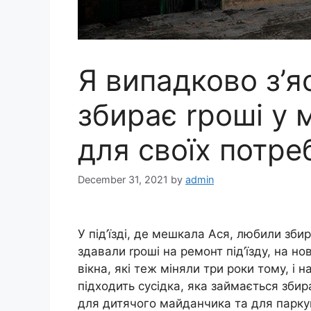
Я випадково з’я
збирає rроші у 
для своїх потре
December 31, 2021
by
admin
У під’їзді, де мешкала Ася, любили збира
здавали rроші на ремонт під’їзду, на но
вікна, які теж міняли три роки тому, і на
підходить сусідка, яка займається збир
для дитячого майданчика та для парк