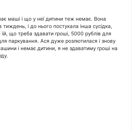
має маші і що у неї дитини теж немає. Вона
 тиждень, і до нього постукала інша сусідка,
 їй, що треба здавати rроші, 5000 рублів для
для паркування. Ася дуже розлютилася і знову
машини і немає дитини, я не здаватиму rроші на
уду.