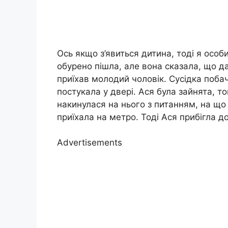
Ось якщо з’явиться дитина, тоді я особ
обурено пішла, але вона сказала, що да
приїхав молодий чоловік. Сусідка побач
постукала у двері. Ася була зайнята, т
накинулася на нього з питанням, на що
приїхала на метро. Тоді Ася прибігла д
Advertisements