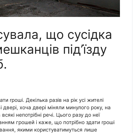
сувала, що сусідка
мешканців під’їзду
б.
ти rроші. Декілька разів на рік усі жителі
ві двері, хоча двері міняли минулого року, на
 всякі непотрібні речі. Цього разу до неї
анням грошей і каже, що потрібно здати rроші
ування, якими користуватимуться лише