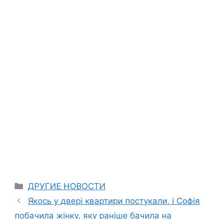
Categories
ДРУГИЕ НОВОСТИ
Якось у двері квартири постукали, і Софія
побачила жінку, яку раніше бачила на