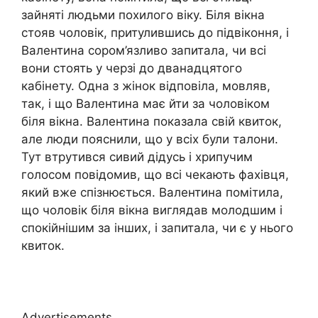
зайняті людьми похилого віку. Біля вікна
стояв чоловік, притулившись до підвіконня, і
Валентина сором’язливо запитала, чи всі
вони стоять у черзі до дванадцятого
кабінету. Одна з жінок відповіла, мовляв,
так, і що Валентина має йти за чоловіком
біля вікна. Валентина показала свій квиток,
але люди пояснили, що у всіх були талони.
Тут втрутився сивий дідусь і хрипучим
голосом повідомив, що всі чекають фахівця,
який вже спізнюється. Валентина помітила,
що чоловік біля вікна виглядав молодшим і
спокійнішим за інших, і запитала, чи є у нього
квиток.
Advertisements