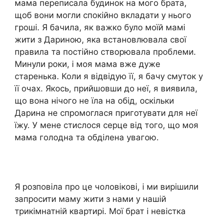
мама переписала будинок на мого брата,
щоб вони могли спокійно вкладати у нього
гроші. Я бачила, як важко було моїй мамі
жити з Дариною, яка встановлювала свої
правила та постійно створювала проблеми.
Минули роки, і моя мама вже дуже
старенька. Коли я відвідую її, я бачу смуток у
її очах. Якось, прийшовши до неї, я виявила,
що вона нічого не їла на обід, оскільки
Дарина не спромоглася приготувати для неї
їжу. У мене стислося серце від того, що моя
мама голодна та обділена увагою.
Я розповіла про це чоловікові, і ми вирішили
запросити маму жити з нами у нашій
трикімнатній квартирі. Мої брат і невістка