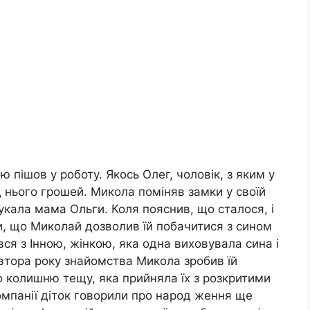
ю пішов у роботу. Якось Олег, чоловік, з яким у
д нього грошей. Микола поміняв замки у своїй
тукала мама Ольги. Коля пояснив, що сталося, і
и, що Миколай дозволив їй побачитися з сином
я з Інною, жінкою, яка одна виховувала сина і
півтора року знайомства Микола зробив їй
го колишню тещу, яка прийняла їх з розкритими
омпанії діток говорили про народ ження ще