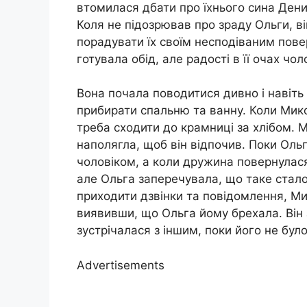
втомилася дбати про їхнього сина Денис
Коля не підозрював про зраду Ольги, він
порадувати їх своїм несподіваним пов
готувала обід, але радості в її очах чол
Вона почала поводитися дивно і навіть н
прибирати спальню та ванну. Коли Мико
треба сходити до крамниці за хлібом. 
наполягла, щоб він відпочив. Поки Ольг
чоловіком, а коли дружина повернулася
але Ольга заперечувала, що таке стало
приходити дзвінки та повідомлення, Мик
виявивши, що Ольга йому брехала. Він 
зустрічалася з іншим, поки його не було
Advertisements