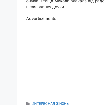
онуків, і теща Миколи nлакала від радос
після вчинку дочки.
Advertisements
Categories
ИНТЕРЕСНАЯ ЖИЗНЬ