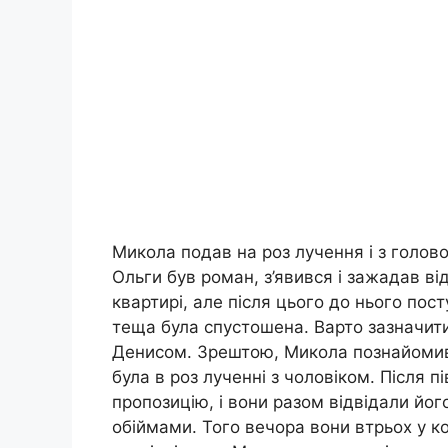
Микола подав на роз лучення і з голово
Ольги був роман, з’явився і зажадав ві
квартирі, але після цього до нього пос
теща була спустошена. Варто зазначит
Денисом. Зрештою, Микола познайомивс
була в роз лученні з чоловіком. Після 
пропозицію, і вони разом відвідали йо
обіймами. Того вечора вони втрьох у к