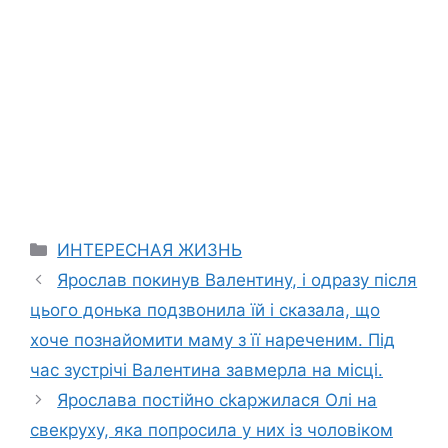
Categories
ИНТЕРЕСНАЯ ЖИЗНЬ
Ярослав покинув Валентину, і одразу після
цього донька подзвонила їй і сказала, що
хоче познайомити маму з її нареченим. Під
час зустрічі Валентина завмерла на місці.
Ярослава постійно сkаржилася Олі на
свекруху, яка попросила у них із чоловіком