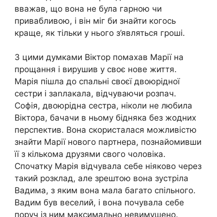
вважав, що вона не була гарною чи
привабливою, і він міг би знайти когось
краще, як тільки у нього з’являться гроші.
З цими думками Віктор помахав Марії на
прощання і вирушив у своє нове життя.
Марія пішла до спальні своєї двоюрідної
сестри і заnлакала, відчуваючи розпач.
Софія, двоюрідна сестра, ніколи не любила
Віктора, бачачи в ньому бідняка без жодних
перспектив. Вона скористалася можливістю
знайти Марії нового партнера, познайомивши
її з кількома друзями свого чоловіка.
Спочатку Марія відчувала себе ніяково через
такий розклад, але зрештою вона зустріла
Вадима, з яким вона мала багато спільного.
Вадим був веселий, і вона почувала себе
поруч із ним максимально невимушено.