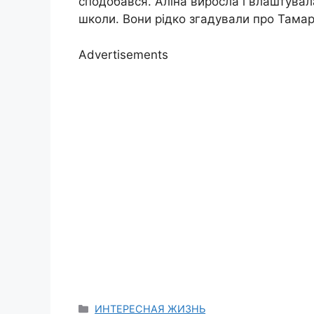
сподобався. Аліна виросла і влаштувал
школи. Вони рідко згадували про Тамару
Advertisements
Categories
ИНТЕРЕСНАЯ ЖИЗНЬ