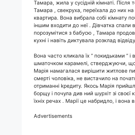
Тамара, жила у сусідній кімнаті. Після т
Тамара , свекруха, переїхала до них н
квартира. Вона вибрала собі кімнату по
іншим входити до неї . Дівчатка спали в
порозумітися з бабусю , Тамара продо
кухні і навіть диктувала розклад відвід
Вона часто кликала їх ” покидьками ” і
шматочком карамелі, стверджуючи, що во
Марія намагалася вирішити житлове пи
смерті чоловіка, не вистачило на почат
отриманні kредиту. Якось Марія прийшл
борщу і почула див ний шурхіт зі своєї
їхніх речах . Марії це набридло, і вона
Advertisements