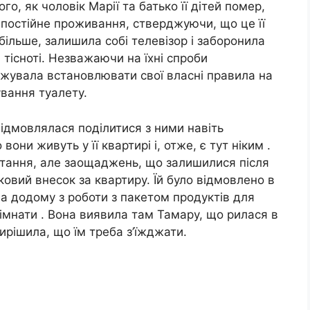
ого, як чоловік Марії та батько її дітей помер,
а постійне проживання, стверджуючи, що це її
більше, залишила собі телевізор і заборонила
 тісноті. Незважаючи на їхні спроби
вжувала встановлювати свої власні правила на
ування туалету.
 відмовлялася поділитися з ними навіть
ни живуть у її квартирі і, отже, є тут ніким .
тання, але заощаджень, що залишилися після
ковий внесок за квартиру. Їй було відмовлено в
а додому з роботи з пакетом продуктів для
 кімнати . Вона виявила там Тамару, що рилася в
 вирішила, що їм треба з’їжджати.