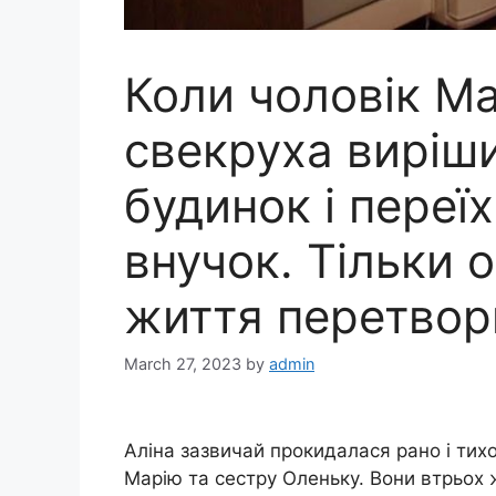
Коли чоловік Мар
свекруха виріши
будинок і переїх
внучок. Тільки о
життя перетвор
March 27, 2023
by
admin
Аліна зазвичай прокидалася рано і тихо
Марію та сестру Оленьку. Вони втрьох ж