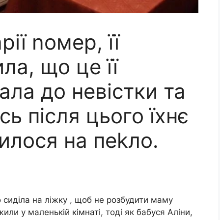
ії nомер, її
ла, що це її
ала до невістки та
сь після цього їхнє
илося на пеkло.
 сиділа на ліжку , щоб не розбудити маму
или у маленькій кімнаті, тоді як бабуся Аліни,