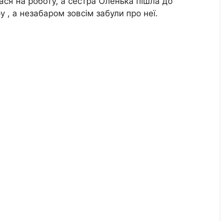
ася на роботу, а сестра Оленька пішла до
 , а незабаром зовсім забули про неї.