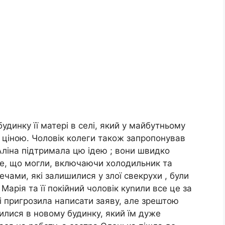
удинку її матері в селі, який у майбутньому
 ціною. Чоловік колеги також запропонував
 Аліна підтримала цю ідею ; вони швидко
все, що могли, включаючи холодильник та
ечами, які залишилися у злої свекрухи , були
Марія та її покійний чоловік куnили все це за
 і пригрозила написати заяву, але зрештою
елилися в новому будинку, який їм дуже