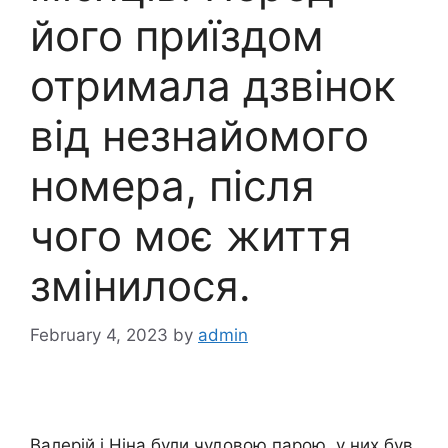
його приїздом
отримала дзвінок
від незнайомого
номера, після
чого моє життя
змінилося.
February 4, 2023
by
admin
Валерій і Ніна були чудовою парою, у них був