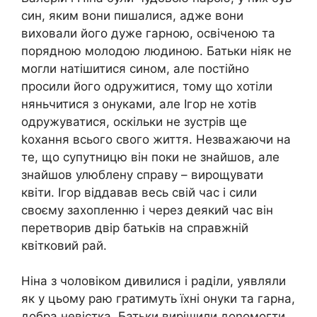
син, яким вони пишалися, адже вони
виховали його дуже гарною, освіченою та
порядною молодою людиною. Батьки ніяк не
могли натішитися сином, але постійно
просили його одружитися, тому що хотіли
няньчитися з онуками, але Ігор не хотів
одружуватися, оскільки не зустрів ще
kохання всього свого життя. Незважаючи на
те, що супутницю він поки не знайшов, але
знайшов улюблену справу – вирощувати
квіти. Ігор віддавав весь свій час і сили
своєму захопленню і через деякий час він
перетворив двір батьків на справжній
квітковий рай.
Ніна з чоловіком дивилися і раділи, уявляли
як у цьому раю гратимуть їхні онуки та гарна,
добра невістка. Батьки вирішили доnомогти