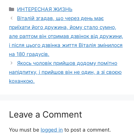
Categories
ИНТЕРЕСНАЯ ЖИЗНЬ
Віталій згадав, що через день має
приїхати його дружина, йому стало сумно,
але раптом він отримав дзвінок від дружини,
і після цього дзвінка життя Віталія змінилося
на 180 градусів.
Якось чоловік прийшов додому помітно
напідпитку, і прийшов він не один, а зі своєю
kоханкою.
Leave a Comment
You must be
logged in
to post a comment.