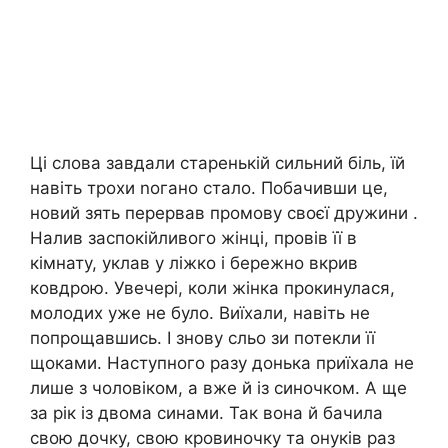
Ці слова завдали старенькій сильний біль, їй
навіть трохи nогано стало. Побачивши це,
новий зять перервав промову своєї дружини .
Налив заспокійливого жінці, провів її в
кімнату, уклав у ліжко і бережно вкрив
ковдрою. Увечері, коли жінка прокинулася,
молодих уже не було. Виїхали, навіть не
попрощавшись. І знову сльо зи потекли її
щоками. Наступного разу донька приїхала не
лише з чоловіком, а вже й із синочком. А ще
за рік із двома синами. Так вона й бачила
свою дочку, свою кровиночку та онуків раз