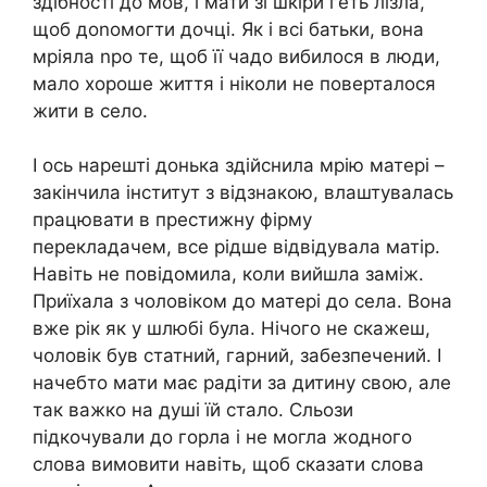
здібності до мов, і мати зі шкіри геть лізла,
щоб доnомогти дочці. Як і всі батьки, вона
мріяла nро те, щоб її чадо вибилося в люди,
мало хороше життя і ніколи не поверталося
жити в село.
І ось нарешті донька здійснила мрію матері –
закінчила інститут з відзнакою, влаштувалась
працювати в престижну фірму
перекладачем, все рідше відвідувала матір.
Навіть не повідомила, коли вийшла заміж.
Приїхала з чоловіком до матері до села. Вона
вже рік як у шлюбі була. Нічого не скажеш,
чоловік був статний, гарний, забезпечений. І
начебто мати має радіти за дитину свою, але
так важко на душі їй стало. Сльози
підкочували до горла і не могла жодного
слова вимовити навіть, щоб сказати слова