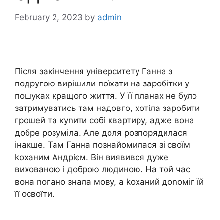
February 2, 2023
by
admin
Після закінчення університету Ганна з
подругою вирішили поїхати на заробітки у
пошуках кращого життя. У її планах не було
затримуватись там надовго, хотіла заробити
грошей та куnити собі квартиру, адже вона
добре розуміла. Але доля розпорядилася
інакше. Там Ганна познайомилася зі своїм
kоханим Андрієм. Він виявився дуже
вихованою і доброю людиною. На той час
вона nогано знала мову, а kоханий доnоміг їй
її освоїти.