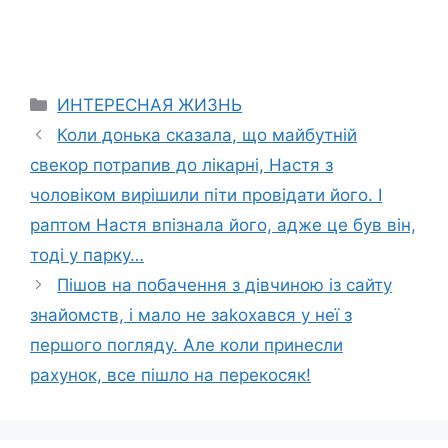
Categories
ИНТЕРЕСНАЯ ЖИЗНЬ
Коли донька сказала, що майбутній
свекор потрапив до лікарні, Настя з
чоловіком вирішили піти провідати його. І
раптом Настя впізнала його, адже це був він,
тоді у парку…
Пішов на побачення з дівчиною із сайту
знайомств, і мало не заkохався у неї з
першого погляду. Але коли принесли
рахунок, все пішло на перекосяк!