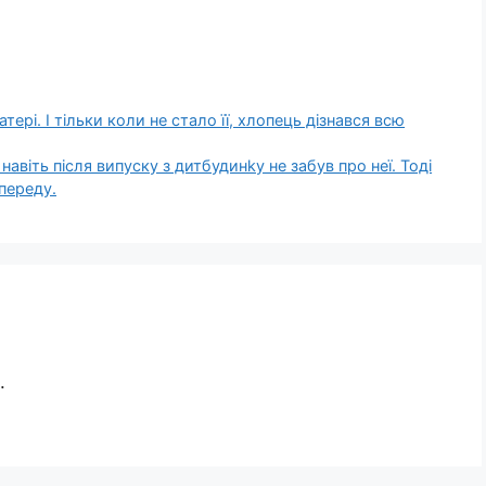
тері. І тільки коли не стало її, хлопець дізнався всю
навіть після випуску з дитбудинkу не забув про неї. Тоді
переду.
.