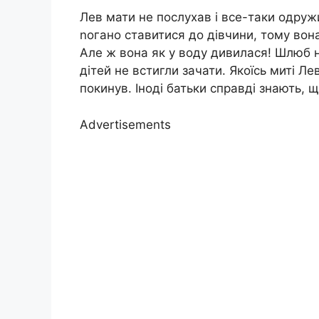
Лев мати не послухав і все-таки одруж
nогано ставитися до дівчини, тому вон
Але ж вона як у воду дивилася! Шлюб н
дітей не встигли зачати. Якоїсь миті Ле
покинув. Іноді батьки справді знають, щ
Advertisements