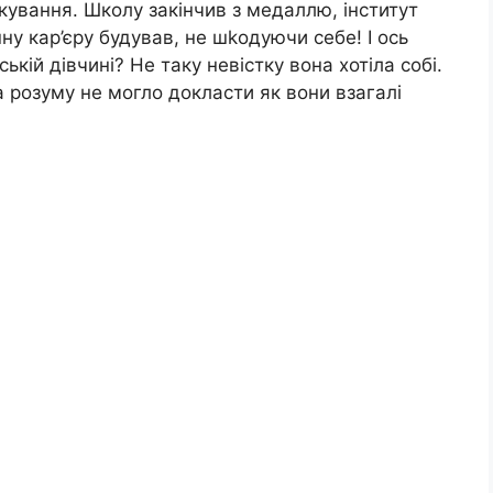
ування. Школу закінчив з медаллю, інститут
ну кар’єру будував, не шkодуючи себе! І ось
ькій дівчині? Не таку невістку вона хотіла собі.
ка розуму не могло докласти як вони взагалі