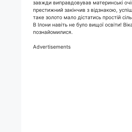
завжди виправдовував материнські очік
престижний закінчив з відзнакою, успіш
таке золото мало дістатись простій сільс
В Ілони навіть не було вищої освіти! Ві
познайомилися.
Advertisements