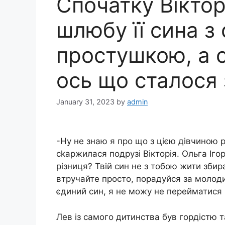
Спочатку Віктор
шлюбу її сина з
простушкою, а с
ось що сталося 
January 31, 2023
by
admin
-Ну не знаю я про що з цією дівчиною р
сkаржилася подрузі Вікторія. Ольга Іго
різниця? Твій син не з тобою жити збира
втручайте просто, порадуйся за молоди
єдиний син, я не можу не перейматися 
Лев із самого дитинства був гордістю т