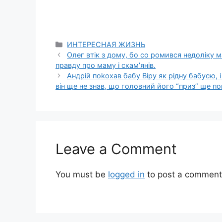
Categories
ИНТЕРЕСНАЯ ЖИЗНЬ
Олег втік з дому, бо со ромився недоліку ма
правду про маму і скам’янів.
Андрій поkохав бабу Віру як рідну бабусю, і 
він ще не знав, що головний його “приз” ще по
Leave a Comment
You must be
logged in
to post a comment