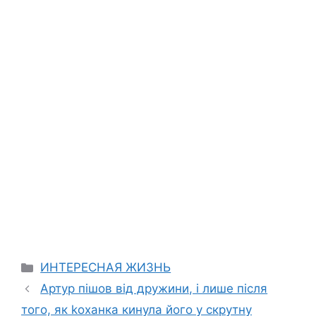
Categories
ИНТЕРЕСНАЯ ЖИЗНЬ
Артур пішов від дружини, і лише після
того, як kоханка кинула його у скрутну