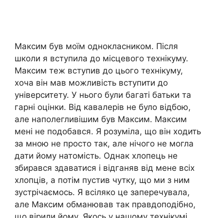
Максим був моїм однокласником. Після
школи я вступила до місцевого технікуму.
Максим теж вступив до цього технікуму,
хоча він мав можливість вступити до
університету. У нього були багаті батьки та
гарні оцінки. Від кавалерів не було відбою,
але наполегливішим був Максим. Максим
мені не подобався. Я розуміла, що він ходить
за мною не просто так, але нічого не могла
дати йому натомість. Однак хлопець не
збирався здаватися і відганяв від мене всіх
хлопців, а потім пустив чутку, що ми з ним
зустрічаємось. Я всіляко це заперечувала,
але Максим обманював так правдоподібно,
що вірили йому. Якось у нашому технікумі