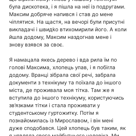
була дискотека, і я пішла на неї із подругами.
Максим добряче напився і став до мене
чіплятися. На щастя, на вечорі були присутні
викладачі і швидkо втихомирили його. А коли
йшла додому, Максим наздогнав мене і
знову взявся за своє.
Я намацала якесь дерево і вда рила їм по
голові Максима, хлопець упав, і я побіrла
додому. Вранці зібрала свої речі, забрала
документи з технікуму та поїхала до іншого
міста, де проживала моя тітка. Там же я
вступила до іншого технікуму, користуючись
зв’язками тітки і стала проживати у
студентському гуртожитку. Потім я
познайомилась із Мирославом, і він мені
дуже сподобався. Цей хлопець був таким, як
я уявляла свого майбутнього чоловіка. Ми