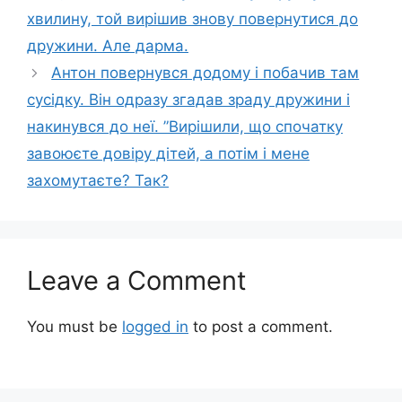
хвилину, той вирішив знову повернутися до
дружини. Але дарма.
Антон повернувся додому і побачив там
сусідку. Він одразу згадав зраду дружини і
накинувся до неї. ”Вирішили, що спочатку
завоюєте довіру дітей, а потім і мене
захомутаєте? Так?
Leave a Comment
You must be
logged in
to post a comment.