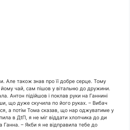
. Але також знав про її добре серце. Тому
ив йому чай, сам пішов у вітальню до дружини.
ла. Антон підійшов і поклав руки на Ганнині
ши, що дуже скучила по його руках. – Вибач
вся, а потім Тома сказав, що нар оджуватиме у
ила в ДtП, я не міг віддати хлопчика до ди
а Ганна. – Якби я не відправила тебе до