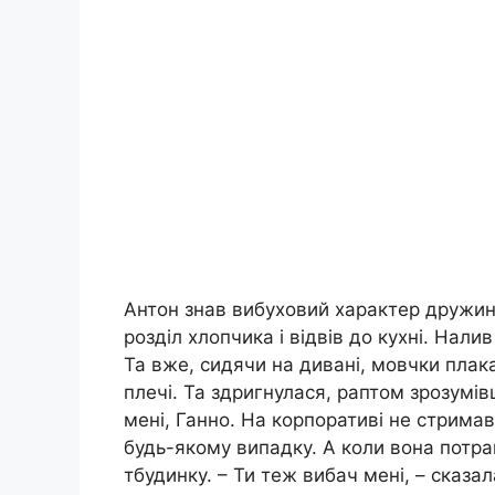
Антон знав вибуховий характер дружини
розділ хлопчика і відвів до кухні. Нал
Та вже, сидячи на дивані, мовчки плака
плечі. Та здригнулася, раптом зрозумів
мені, Ганно. На корпоративі не стрима
будь-якому випадку. А коли вона потрап
тбудинку. – Ти теж вибач мені, – сказал