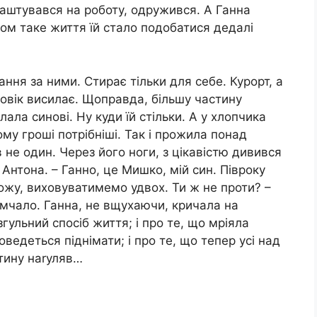
влаштувався на роботу, одружився. А Ганна
дом таке життя їй стало подобатися дедалі
ання за ними. Стирає тільки для себе. Курорт, а
ловік висилає. Щоправда, більшу частину
ла синові. Ну куди їй стільки. А у хлопчика
ому гроші потрібніші. Так і прожила понад
 не один. Через його ноги, з цікавістю дивився
 Антона. – Ганно, це Мишко, мій син. Півроку
ожу, виховуватимемо удвох. Ти ж не проти? –
помчало. Ганна, не вщухаючи, кричала на
гульний спосіб життя; і про те, що мріяла
оведеться піднімати; і про те, що тепер усі над
тину наrуляв…