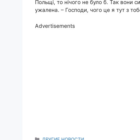
Польщі, то нічого не було б. Так вони с
ужалена. – Господи, чого це я тут з то
Advertisements
Categories
ДРУГИЕ НОВОСТИ