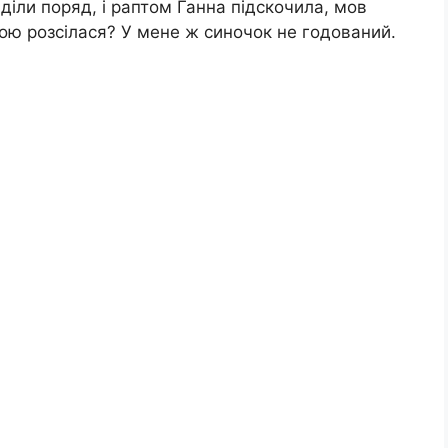
иділи поряд, і раптом Ганна підскочила, мов
бою розсілася? У мене ж синочок не годований.