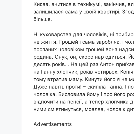
Києва, вчитися в технікумі, закінчив, 
залишилася сама у своїй квартирі. Зго
більше.
Ні куховарства для чоловіків, ні прибир
не життя. Грошей і сама заробляє, і чо
посланих чоловіком грошей вона надсила
родина. Онук, он, скоро нар одиться. Й
десять років… На цей раз Антон приїхав
на Ганну хлопчик, років чотирьох. Копія
тому втратив маму. Кинути його я не м
Дуже навіть проти! – скипіла Ганна. І 
чоловіка. Висловила йому і про його роз
відпочити на пенсії, а тепер хлопчика д
ними сміятимуться, мовляв, чоловік ди
Advertisements