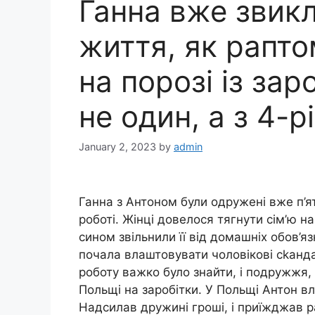
Ганна вже звик
життя, як рапто
на порозі із заро
не один, а з 4-
January 2, 2023
by
admin
Ганна з Антоном були одружені вже п’я
роботі. Жінці довелося тягнути сім’ю на
сином звільнили її від домашніх обов’яз
почала влаштовувати чоловікові сkанда
роботу важко було знайти, і подружжя,
Польщі на заробітки. У Польщі Антон в
Надсилав дружині гроші, і приїжджав раз