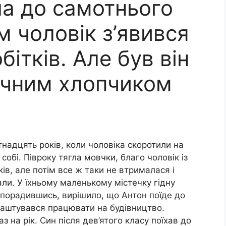
ла до самотнього
м чоловік з’явився
бітків. Але був він
річним хлопчиком
тнадцять років, коли чоловіка скоротили на
 собі. Півроку тягла мовчки, благо чоловік із
ків, але потім все ж таки не втрималася і
ли. У їхньому маленькому містечку гідну
 порадившись, вирішило, що Антон поїде до
лаштувався працювати на будівництво.
 на рік. Син після дев’ятого класу поїхав до