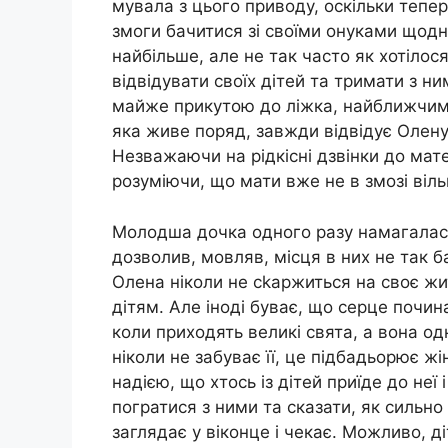
мувала з цього приводу, оскільки тепе
змоги бачитися зі своїми онуками щод
найбільше, але не так часто як хотілос
відвідувати своїх дітей та тримати з ни
майже прикутою до ліжка, найближчими
яка живе поряд, завжди відвідує Олену
Незважаючи на рідкісні дзвінки до матері
розуміючи, що мати вже не в змозі віль
Молодша дочка одного разу намагалася 
дозволив, мовляв, місця в них не так б
Олена ніколи не сkаржиться на своє жит
дітям. Але іноді буває, що серце почи
коли приходять великі свята, а вона о
ніколи не забуває її, це підбадьорює ж
надією, що хтось із дітей приїде до неї
погратися з ними та сказати, як сильно
заглядає у віконце і чекає. Можливо, д