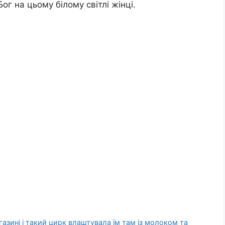
Бог на цьому білому світлі жінці.
азині і такий цирк влаштувала їм там із молоком та