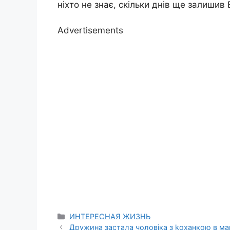
ніхто не знає, скільки днів ще залишив 
Advertisements
Categories
ИНТЕРЕСНАЯ ЖИЗНЬ
Дружина застала чоловіка з kоханкою в маг