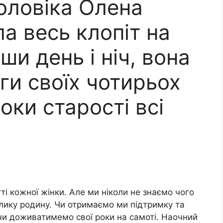
оловіка Олена
а весь клопіт на
ши день і ніч, вона
ги своїх чотирьох
роки старості всі
ті кожної жінки. Але ми ніколи не знаємо чого
елику родину. Чи отримаємо ми підтримку та
 чи доживатимемо свої роки на самоті. Наочний