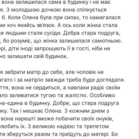
р вона залишилася сама в будинку і не має
ня. З молодшою дочкою вона спілкується
я б. Коли Олена була при силах, то намагалася
ми хоч якийсь зв’язок. А ось коли жінка стала
 людьми стали сусіди. Добра стара подруга,
, бо розуміє, що жінка залишилася самотньою.
, діти іноді запрошують її в гості, ніби не
но залишати свій будинок.
забрати матір до себе, але чоловік не
агато і за матір’ю завжди треба буде доглядати.
тя, вона не сердиться, а навпаки радіє своїм
нало заливатися тугою та жалістю. Особливо
дна-єдина в будинку. Добре, що стара подруга
інку. Так і мешкає Олена. З кожним днем з
 і вона нарешті зможе побачити своїх онуків,
 любить їх. З великою надією та трепетом
іти зберуться разом та приїдуть до матері. Бо