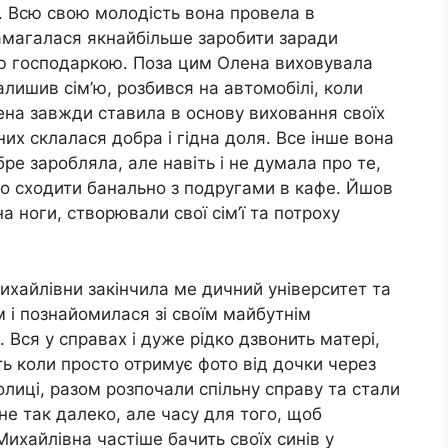
 Всю свою молодість вона провела в
амагалася якнайбільше заробити заради
вою господаркою. Поза цим Олена виховувала
алишив сім’ю, розбився на автомобілі, коли
ена завжди ставила в основу виховання своїх
 них склалася добра і гідна доля. Все інше вона
бре заробляла, але навіть і не думала про те,
або сходити банально з подругами в кафе. Йшов
а ноги, створювали свої сім’ї та потроху
ихайлівни закінчила ме дичний університет та
 і познайомилася зі своїм майбутнім
. Вся у справах і дуже рідко дзвонить матері,
ть коли просто отримує фото від дочки через
олиці, разом розпочали спільну справу та стали
е так далеко, але часу для того, щоб
Михайлівна частіше бачить своїх синів у