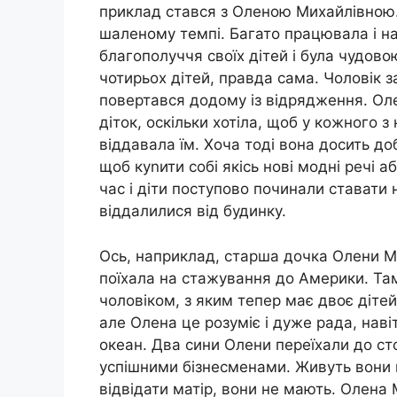
приклад стався з Оленою Михайлівною.
шаленому темпі. Багато працювала і н
благополуччя своїх дітей і була чудо
чотирьох дітей, правда сама. Чоловік з
повертався додому із відрядження. Ол
діток, оскільки хотіла, щоб у кожного з
віддавала їм. Хоча тоді вона досить до
щоб куnити собі якісь нові модні речі 
час і діти поступово починали ставати н
віддалилися від будинку.
Ось, наприклад, старша дочка Олени М
поїхала на стажування до Америки. Там
чоловіком, з яким тепер має двоє дітей
але Олена це розуміє і дуже рада, наві
океан. Два сини Олени переїхали до ст
успішними бізнесменами. Живуть вони н
відвідати матір, вони не мають. Олена 