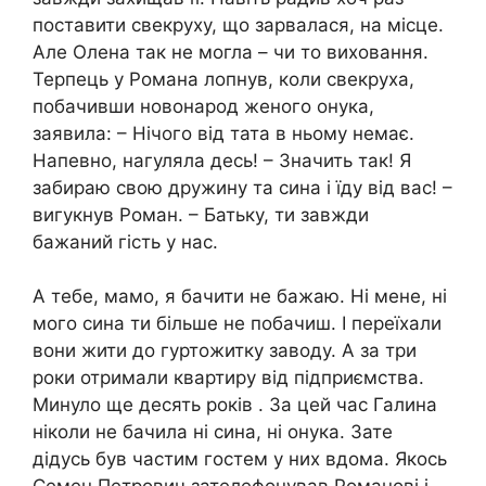
поставити свекруху, що зарвалася, на місце.
Але Олена так не могла – чи то виховання.
Терпець у Романа лопнув, коли свекруха,
побачивши новонарод женого онука,
заявила: – Нічого від тата в ньому немає.
Напевно, нагуляла десь! – Значить так! Я
забираю свою дружину та сина і їду від вас! –
вигукнув Роман. – Батьку, ти завжди
бажаний гість у нас.
А тебе, мамо, я бачити не бажаю. Ні мене, ні
мого сина ти більше не побачиш. І переїхали
вони жити до гуртожитку заводу. А за три
роки отримали квартиру від підприємства.
Минуло ще десять років . За цей час Галина
ніколи не бачила ні сина, ні онука. Зате
дідусь був частим гостем у них вдома. Якось