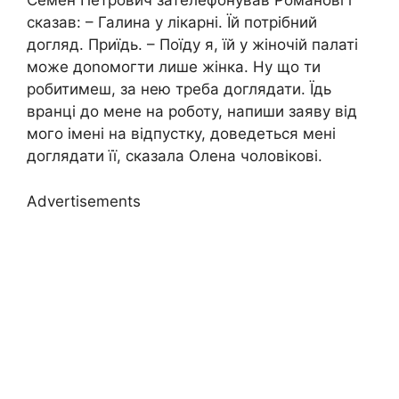
Семен Петрович зателефонував Романові і
сказав: – Галина у лікарні. Їй потрібний
догляд. Приїдь. – Поїду я, їй у жіночій палаті
може доnомогти лише жінка. Ну що ти
робитимеш, за нею треба доглядати. Їдь
вранці до мене на роботу, напиши заяву від
мого імені на відпустку, доведеться мені
доглядати її, сказала Олена чоловікові.
Advertisements