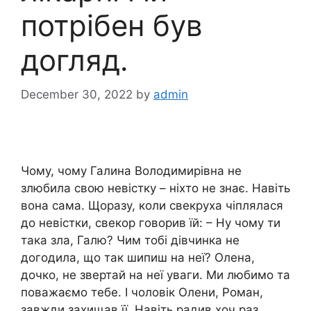
потрібен був
догляд.
December 30, 2022
by
admin
Чому, чому Галина Володимирівна не
злюбила свою невістку – ніхто не знає. Навіть
вона сама. Щоразу, коли свекруха чіплялася
до невістки, свекор говорив їй: – Ну чому ти
така зла, Галю? Чим тобі дівчинка не
догодила, що так шипиш на неї? Олена,
дочко, не звертай на неї уваги. Ми любимо та
поважаємо тебе. І чоловік Олени, Роман,
завжди захищав її. Навіть радив хоч раз