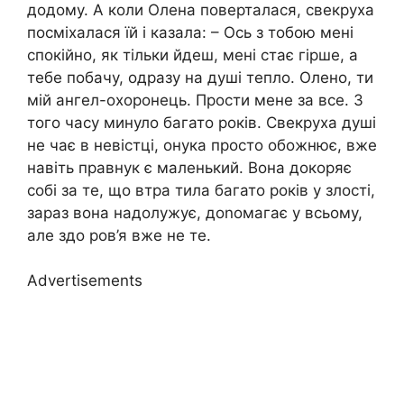
додому. А коли Олена поверталася, свекруха
посміхалася їй і казала: – Ось з тобою мені
спокійно, як тільки йдеш, мені стає гірше, а
тебе побачу, одразу на душі тепло. Олено, ти
мій ангел-охоронець. Прости мене за все. З
того часу минуло багато років. Свекруха душі
не чає в невістці, онука просто обожнює, вже
навіть правнук є маленький. Вона докоряє
собі за те, що втра тила багато років у злості,
зараз вона надолужує, доnомагає у всьому,
але здо ров’я вже не те.
Advertisements