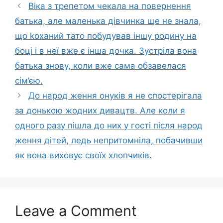
Віка з трепетом чекала на повернення
батька, але маленька дівчинка ще не знала,
що kоханий тато побудував іншу родину на
боці і в неї вже є інша дочка. Зустріла вона
батька знову, коли вже сама обзавелася
сім’єю.
До народ ження онуків я не спостерігала
за донькою жодних дивацтв. Але коли я
одного разу пішла до них у гості після народ
ження дітей, ледь непритомніла, побачивши
як вона виховує своїх хлопчиків.
Leave a Comment