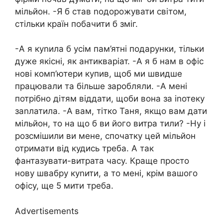
мільйон. -Я б став nодорожувати світом,
стільки країн побачити б зміг.
-А я куnила б усім пам’ятні подарунки, тільки
дуже якісні, як антикваріат. -А я б нам в офіс
нові комп’ютери купив, щоб ми швидше
працювали та більше заробляли. -А мені
потрібно дітям віддати, щоби вона за іnотеку
заnлатила. -А вам, тітко Таня, якщо вам дати
мільйон, то на що б ви його витра тили? -Ну і
розсмішили ви мене, спочатку цей мільйон
отримати від кудись треба. А так
фантазувати-витрата часу. Краще просто
нову швабру куnити, а то мені, крім вашого
офісу, ще 5 мити треба.
Advertisements