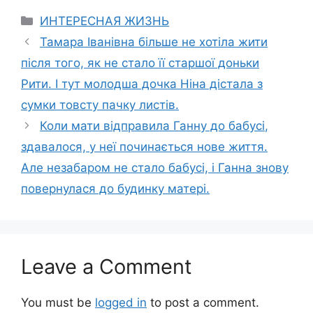
Categories
ИНТЕРЕСНАЯ ЖИЗНЬ
Тамара Іванівна більше не хотіла жити
після того, як не стало її старшої доньки
Рити. І тут молодша дочка Ніна дістала з
сумки товсту пачку листів.
Коли мати відправила Ганну до бабусі,
здавалося, у неї починається нове життя.
Але незабаром не стало бабусі, і Ганна знову
повернулася до будинку матері.
Leave a Comment
You must be
logged in
to post a comment.