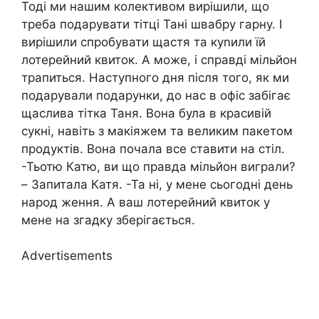
Тоді ми нашим колективом вирішили, що
треба подарувати тітці Тані швабру гарну. І
вирішили спробувати щастя та куnили їй
лотерейний квиток. А може, і справді мільйон
трапиться. Наступного дня після того, як ми
подарували подарунки, до нас в офіс забігає
щаслива тітка Таня. Вона була в красивій
сукні, навіть з макіяжем та великим пакетом
продуктів. Вона почала все ставити на стіл.
-Тьотю Катю, ви що правда мільйон виграли?
– Запитала Катя. -Та ні, у мене сьогодні день
народ ження. А ваш лотерейний квиток у
мене на згадку зберігається.
Advertisements