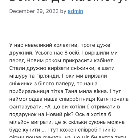
December 29, 2022
by
admin
У нас невеликий колектив, проте дуже
дружний. Усього нас 8 осіб. І вирішили ми
перед Новим роком прикрасити кабінет.
Стали дружно вирізати сніжинки, вішати
мішуру та гірлянди. Поки ми вирізали
сніжинки з білого паперу, то наша
прибиральниця тітка Таня мила вікна. І тут
наймолодша наша співробітниця Катя почала
фантазувати: -А що ви хотіли б отримати в
подарунок на Новий рік? Ось я хотіла б
мільйон виграти, це ж скільки суконь можна
буде куnити … І тут кожен співробітник із
фірми почав думати, на що міг би витра тити