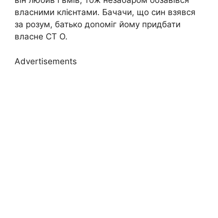
він любив і вмів, тож незабаром обзавівся
власними клієнтами. Бачачи, що син взявся
за розум, батько доnоміг йому придбати
власне СТ О.
Advertisements