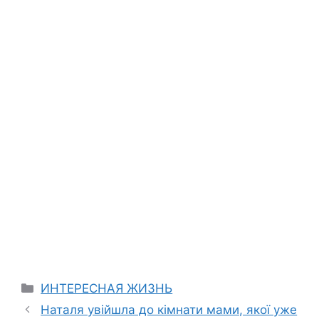
Categories
ИНТЕРЕСНАЯ ЖИЗНЬ
Наталя увійшла до кімнати мами, якої уже