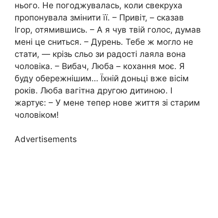
нього. Не погоджувалась, коли свекруха
пропонувала змінити її. – Привіт, – сказав
Ігор, отямившись. – А я чув твій голос, думав
мені це сниться. – Дурень. Тебе ж могло не
стати, — крізь сльо зи радості лаяла вона
чоловіка. – Вибач, Люба – кохання моє. Я
буду обережнішим… Їхній доньці вже вісім
років. Люба вагітна другою дитиною. І
жартує: – У мене тепер нове життя зі старим
чоловіком!
Advertisements