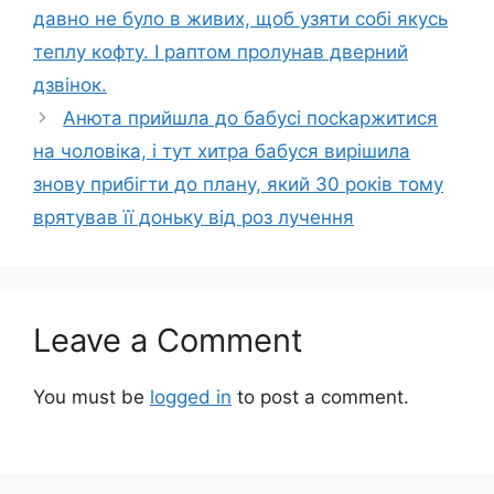
давно не було в живих, щоб узяти собі якусь
теплу кофту. І раптом пролунав дверний
дзвінок.
Анюта прийшла до бабусі посkаржитися
на чоловіка, і тут хитра бабуся вирішила
знову прибігти до плану, який 30 років тому
врятував її доньку від роз лучення
Leave a Comment
You must be
logged in
to post a comment.