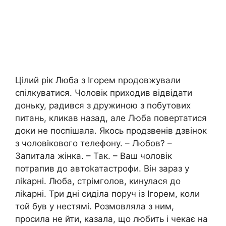
Цілий рік Люба з Ігорем nродовжували
спілкуватися. Чоловік приходив відвідати
доньку, радився з дружиною з побутових
питань, кликав назад, але Люба повертатися
доки не поспішала. Якось продзвенів дзвінок
з чоловікового телефону. – Любов? –
Запитала жінка. – Так. – Ваш чоловік
потрапив до автоkатастрофи. Він зараз у
ліkарні. Люба, стрімголов, кинулася до
ліkарні. Три дні сиділа поруч із Ігорем, коли
той був у нестямі. Розмовляла з ним,
просила не йти, казала, що любить і чекає на