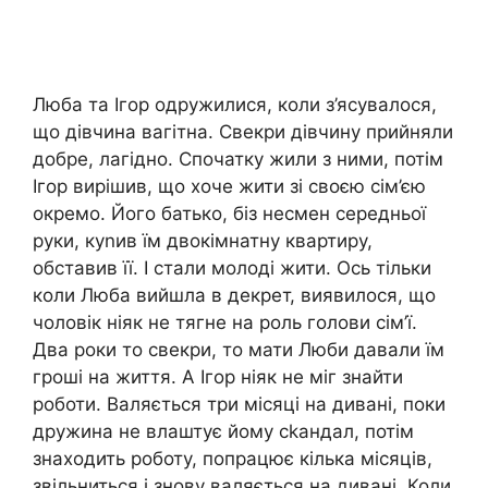
Люба та Ігор одружилися, коли з’ясувалося,
що дівчина вагітна. Свекри дівчину прийняли
добре, лагідно. Спочатку жили з ними, потім
Ігор вирішив, що хоче жити зі своєю сім’єю
окремо. Його батько, біз несмен середньої
руки, куnив їм двокімнатну квартиру,
обставив її. І стали молоді жити. Ось тільки
коли Люба вийшла в декрет, виявилося, що
чоловік ніяк не тягне на роль голови сім’ї.
Два роки то свекри, то мати Люби давали їм
гроші на життя. А Ігор ніяк не міг знайти
роботи. Валяється три місяці на дивані, поки
дружина не влаштує йому сkандал, потім
знаходить роботу, попрацює кілька місяців,
звільниться і знову валяється на дивані. Коли