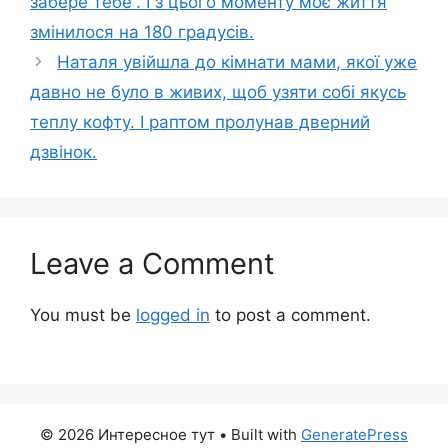
забере тебе”. І з цього моменту моє життя
змінилося на 180 градусів.
Наталя увійшла до кімнати мами, якої уже
давно не було в живих, щоб узяти собі якусь
теплу кофту. І раптом пролунав дверний
дзвінок.
Leave a Comment
You must be
logged in
to post a comment.
© 2026 Интересное тут
• Built with
GeneratePress