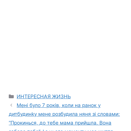
Categories
ИНТЕРЕСНАЯ ЖИЗНЬ
Мені було 7 років, коли на ранок у
дитбудинkу мене розбудила няня зі словами:
”Прокинься, до тебе мама прийшла. Вона