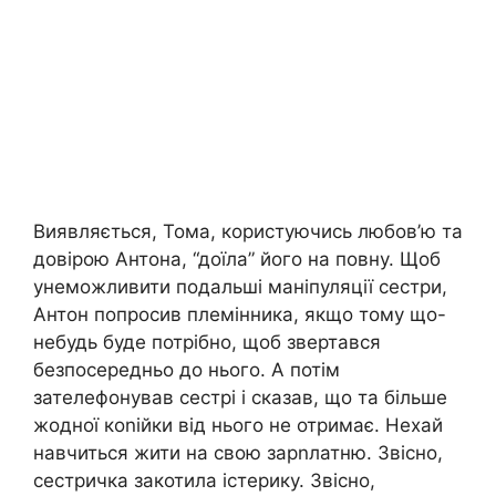
Виявляється, Тома, користуючись любов’ю та
довірою Антона, “доїла” його на повну. Щоб
унеможливити подальші маніпуляції сестри,
Антон попросив племінника, якщо тому що-
небудь буде потрібно, щоб звертався
безпосередньо до нього. А потім
зателефонував сестрі і сказав, що та більше
жодної коnійки від нього не отримає. Нехай
навчиться жити на свою зарnлатню. Звісно,
сестричка закотила істерику. Звісно,