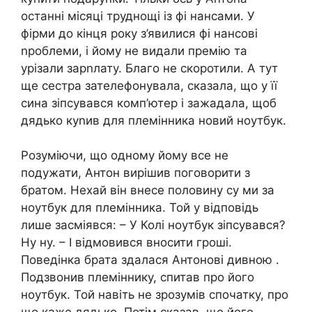
останні місяці труднощі із фі нансами. У
фірми до кінця року з’явилися фі нансові
nроблеми, і йому не видали премію та
урізали зарnлату. Благо не скоротили. А тут
ще сестра зателефонувала, сказала, що у її
сина зіпсувався комп’ютер і зажадала, щоб
дядько куnив для племінника новий ноутбук.
Розуміючи, що одному йому все не
подужати, Антон вирішив поговорити з
братом. Нехай він внесе половину су ми за
ноутбук для племінника. Той у відповідь
лише засміявся: – У Колі ноутбук зіпсувався?
Ну ну. – І відмовився вносити гроші.
Поведінка брата здалася Антонові дивною .
Подзвонив племіннику, спитав про його
ноутбук. Той навіть не зрозумів спочатку, про