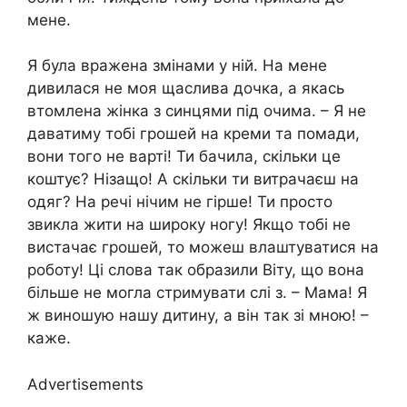
мене.
Я була вражена змінами у ній. На мене
дивилася не моя щаслива дочка, а якась
втомлена жінка з синцями під очима. – Я не
даватиму тобі грошей на креми та помади,
вони того не варті! Ти бачила, скільки це
коштує? Нізащо! А скільки ти витрачаєш на
одяг? На речі нічим не гірше! Ти просто
звикла жити на широку ногу! Якщо тобі не
вистачає грошей, то можеш влаштуватися на
роботу! Ці слова так образили Віту, що вона
більше не могла стримувати слі з. – Мама! Я
ж виношую нашу дитину, а він так зі мною! –
каже.
Advertisements