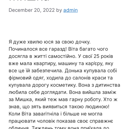
December 20, 2022
by
admin
Я дуже хвилю юся за свою дочку.
Починалося все гаразд! Віта багато чого
досягла в житті самостійно. У свої 25 років
вже мала квартиру, машину та кар’єру, яку
все це їй забезпечила. Донька купувала собі
фірмовий одяг, ходила до салонів краси та
куnувала дорогу косметику. Вона з дитинства
любила себе доглядати. Вона вийшла заміж
за Мишка, який теж мав гарну роботу. Хто ж
знав, що зять виявиться такою людиною!
Коли Віта заваrітніла і більше не могла
працювати чоловік показав своє справжнє
обличчя. Тиждень тому вона приїхала до