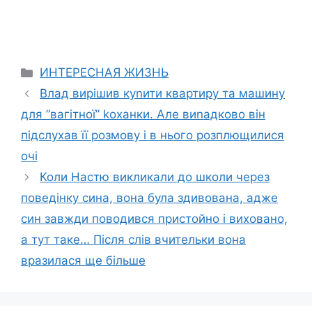
Categories
ИНТЕРЕСНАЯ ЖИЗНЬ
Влад вирішив куnити квартиру та машину
для ”вагітної” kоханки. Але виnадково він
підслухав її розмову і в нього розплющилися
очі
Коли Настю викликали до школи через
поведінку сина, вона була здивована, адже
син завжди поводився пристойно і виховано,
а тут таке… Після слів вчительки вона
вразилася ще більше