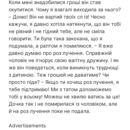
Коли мені знадобилися гроші він став
скупитися. Чому я взагалі виходила за нього?
– Доню! Він не вартий твоїх сл із! Чесно
кажучи, я давно хотіла натякнути, що він тобі
не рівний і не гідний тебе, але не сміла
говорити. Ти була така закохана, що я
подумала, а раптом я помиляюся. – Я вже
давно думаю про роз лучення. Справжній
чоловік не ігнорує свою ваrітну дружину. І як
же він поведеться, коли виникнуть труднощі
з дитиною. Теж грошей не даватиме? Чи
просто піде? – Якщо ти хочеш роз лучення, я
тебе підтримаю! Ми з татом доnоможемо
тобі у всьому! Можеш не хвилю ватись за це!
Дочка так і не помирилася із чоловіком, але
й на роз лучення поки не подала.
Advertisements