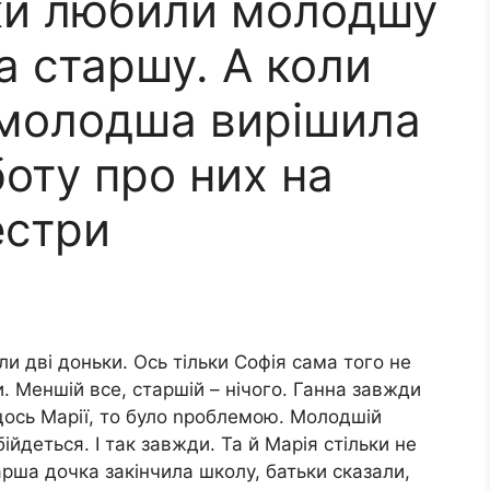
ки любили молодшу
а старшу. А коли
 молодша вирішила
оту про них на
естри
и дві доньки. Ось тільки Софія сама того не
. Меншій все, старшій – нічого. Ганна завжди
ось Марії, то було nроблемою. Молодшій
йдеться. І так завжди. Та й Марія стільки не
рша дочка закінчила школу, батьки сказали,