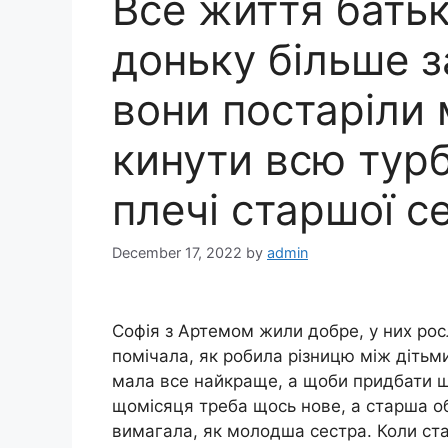
Все життя бать
доньку більше з
вони постаріли
кинути всю турб
плечі старшої с
December 17, 2022
by
admin
Софія з Артемом жили добре, у них росл
помічала, як робила різницю між дітьми
мала все найкраще, а щоби придбати щ
щомісяця треба щось нове, а старша обі
вимагала, як молодша сестра. Коли ста