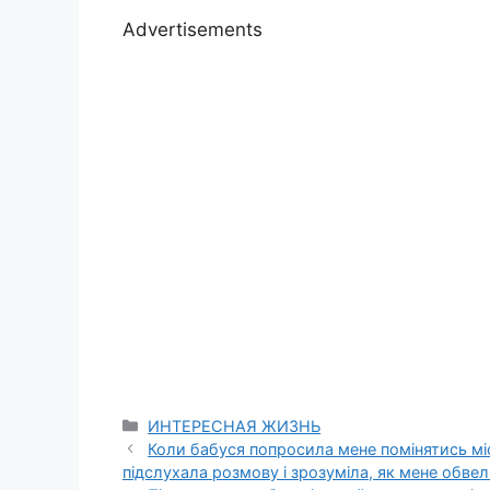
Advertisements
Categories
ИНТЕРЕСНАЯ ЖИЗНЬ
Коли бабуся попросила мене помінятись мі
підслухала розмову і зрозуміла, як мене обвел