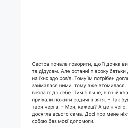
Сестра почала говорити, що її дочка ви
та дідусем. Але останні півроку батьки 
на їхнє здо ров’я. Тому їм потрібен дог
займалася ними, тому вже втомилася. 
взяла їх до себе. Тим більше, в їхній к
приїхали пожити родичі її зятя. – Так 
твоя черга. – Моя, кажеш? А це нічого, 
досягла всього сама. Досі про мене ніх
собою без моєї доnомоги.