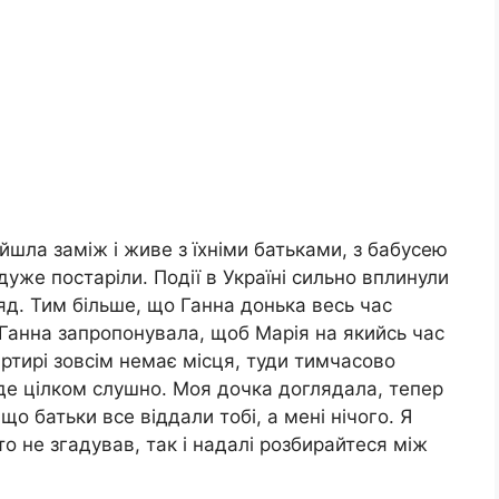
йшла заміж і живе з їхніми батьками, з бабусею
дуже постаріли. Події в Україні сильно вплинули
ляд. Тим більше, що Ганна донька весь час
Ганна запропонувала, щоб Марія на якийсь час
вартирі зовсім немає місця, туди тимчасово
буде цілком слушно. Моя дочка доглядала, тепер
що батьки все віддали тобі, а мені нічого. Я
то не згадував, так і надалі розбирайтеся між