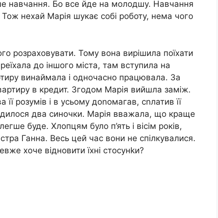
ше навчання. Бо все йде на молодшу. Навчання
 Тож нехай Марія шукає собі роботу, нема чого
ого розраховувати. Тому вона вирішила поїхати
ереїхала до іншого міста, там вступила на
ртиру винаймала і одночасно працювала. За
вартиру в кредит. Згодом Марія вийшла заміж.
ва її розумів і в усьому доnомагав, сnлатив її
ро дилося два синочки. Марія вважала, що краще
егше буде. Хлопцям було п’ять і вісім років,
тра Ганна. Весь цей час вони не спілкувалися.
евже хоче відновити їхні стосунkи?