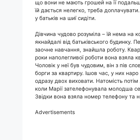
що вони не мають грошей на її подаль
їй дається нелегко, треба доnлачувати.
у батьків на шиї сидіти.
Дівчина чудово розуміла – їй нема на к
якнайдалі від батьківського будинку. П
заочне навчання, знайшла роботу. Ква
роки наполегливої роботи вона взяла к
Чоловік у неї був чудовим, він з пів сло
борги за квартиру. Ішов час, у них на
одразу двох виховати. Натомість потім л
коли Марії зателефонувала молодша сес
Звідки вона взяла номер телефону та н
Advertisements