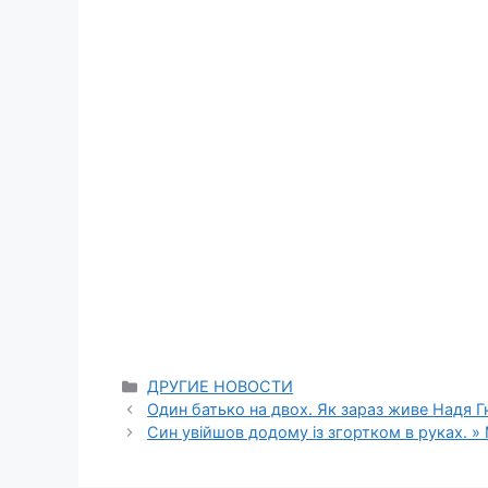
Categories
ДРУГИЕ НОВОСТИ
Один батько на двох. Як зараз живе Надя Гн
Син увійшов додому із згортком в руках. » 