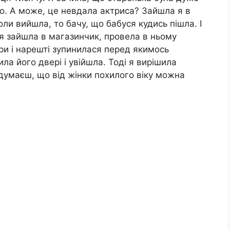
во. А може, це невдала актриса? Зайшла я в
оли вийшла, то бачу, що бабуся кудись пішла. І
ся зайшла в магазинчик, провела в ньому
ри і нарешті зупинилася перед якимось
а його двері і увійшла. Тоді я вирішила
думаєш, що від жінки похилого віку можна