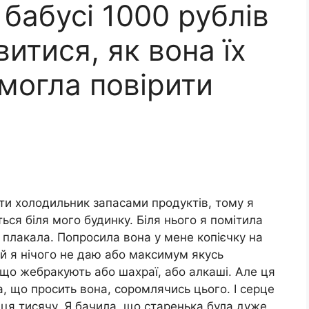
 бабусі 1000 рублів
итися, як вона їх
 могла повірити
ити холодильник запасами продуктів, тому я
ься біля мого будинку. Біля нього я помітила
 і плакала. Попросила вона у мене копієчку на
ай я нічого не даю або максимум якусь
що жебракують або шахраї, або алкаші. Але ця
ла, що просить вона, соромлячись цього. І серце
нця тисячу. Я бачила, що старенька була дуже