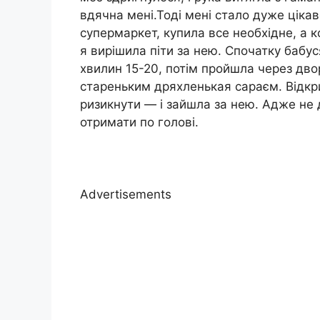
вдячна мені.Тоді мені стало дуже ціка
супермаркет, купила все необхідне, а к
я вирішила піти за нею. Спочатку бабу
хвилин 15-20, потім пройшла через дво
стареньким дряхленькая сараєм. Відкрил
ризикнути — і зайшла за нею. Адже не 
отримати по голові.
Advertisements