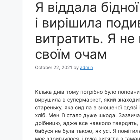
Я віддала бідної
і вирішила подив
витратить. Я не
своїм очам
October 22, 2021
by
admin
Кілька днів тому потрібно було поповн
вирушила в супермаркет, який знаходит
стареньку, яка сиділа в зношеної одязі
хліб. Мені її стало дуже шкода. Зазвич
дрібницю, адже все навколо твердять, 
бабуся не була такою, як усі. Я поміти
моє здригнулося, і рука витягла з гама