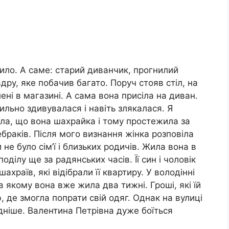
ило. А саме: старий диванчик, прогнилий
дру, яке побачив багато. Поруч стояв стіл, на
ені в магазині. А сама вона присіла на диван.
ильно здивувалася і навіть злякалася. Я
ала, що вона шахрайка і тому простежила за
ебраків. Після мого визнання жінка розповіла
не було сім’ї і близьких родичів. Жила вона в
оділу ще за радянських часів. Її син і чоловік
храїв, які відібрали її квартиру. У володінні
в якому вона вже жила два тижні. Гроші, які їй
, де змогла попрати свій одяг. Однак на вулиці
дніше. Валентина Петрівна дуже боїться