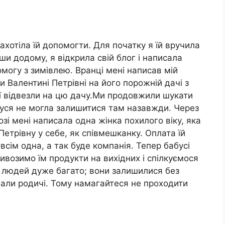
ахотіла їй допомогти. Для початку я їй вручила
ши додому, я відкрила свій блог і написала
омогу з зимівлею. Вранці мені написав мій
 Валентині Петрівні на його порожній дачі з
її відвезли на цю дачу.Ми продовжили шукати
абуся не могла залишитися там назавжди. Через
зі мені написала одна жінка похилого віку, яка
етрівну у себе, як співмешканку. Оплата їй
всім одна, а так буде компанія. Тепер бабусі
ивозимо їм продукти на вихідних і спілкуємося
х людей дуже багато; вони залишилися без
нали родичі. Тому намагайтеся не проходити