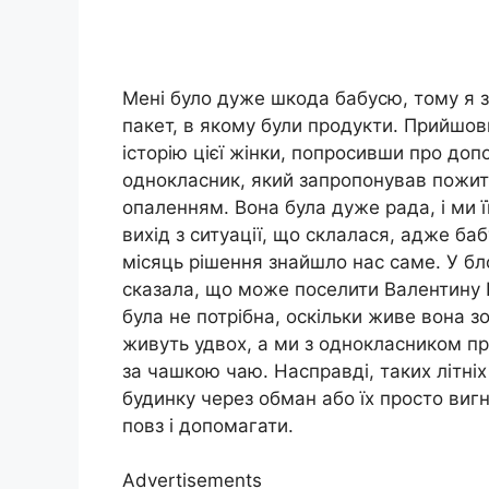
Мені було дуже шкода бабусю, тому я з
пакет, в якому були продукти. Прийшов
історію цієї жінки, попросивши про доп
однокласник, який запропонував пожити
опаленням. Вона була дуже рада, і ми 
вихід з ситуації, що склалася, адже б
місяць рішення знайшло нас саме. У бло
сказала, що може поселити Валентину П
була не потрібна, оскільки живе вона зо
живуть удвох, а ми з однокласником пр
за чашкою чаю. Насправді, таких літні
будинку через обман або їх просто виг
повз і допомагати.
Advertisements