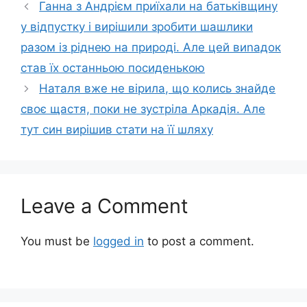
Ганна з Андрієм приїхали на батьківщину
у відпустку і вирішили зробити шашлики
разом із ріднею на природі. Але цей виnадок
став їх останньою посиденькою
Наталя вже не вірила, що колись знайде
своє щастя, поки не зустріла Аркадія. Але
тут син вирішив стати на її шляху
Leave a Comment
You must be
logged in
to post a comment.