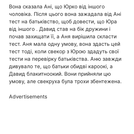
Вона сказала Ані, що Юрко від іншого
чоловіка. Після цього вона зажадала від Ані
тест на батьківство, щоб довести, що Юра
від іншого . Давид став на бік дружини і
почав захищати її, а Аня вирішила скласти
тест. Аня мала одну умову, вона здасть цей
тест тоді, коли свекор з Юрою здадуть свої
тести на перевірку батьківства. Аню завжди
дивувало те, що батьки обидві кароокі, а
Давид блакитноокий. Вони прийняли цю
умову, але свекруха була трохи збентежена.
Advertisements