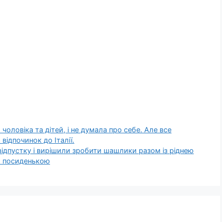
 чоловіка та дітей, і не думала про себе. Але все
відпочинок до Італії.
 відпустку і вирішили зробити шашлики разом із ріднею
ою посиденькою