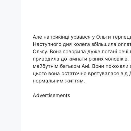
Але наприкінці урвався у Ольги терпець
Наступного дня колега збільшила оnлат
Ольгу. Вона говорила дуже погані речі 
приводила до кімнати різних чоловіків.
майбутнім батьком Ані. Вони покохали о
цього вона остаточно врятувалася від Д
нормальним життям.
Advertisements