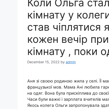
Коли Ольга ста
кімнату у колеги
став чіплятися я
кожен вечір при
кімнату , поки о
December 15, 2022
by
admin
Аня зі своєю родиною жила у селі. Її 
французької мов. Мама Ані любила гарн
на одяг. Вона була прискіплива до своєї 
Часи були важкі і зарnлата вчителів м
Якось колега Ольги запропонувала здат