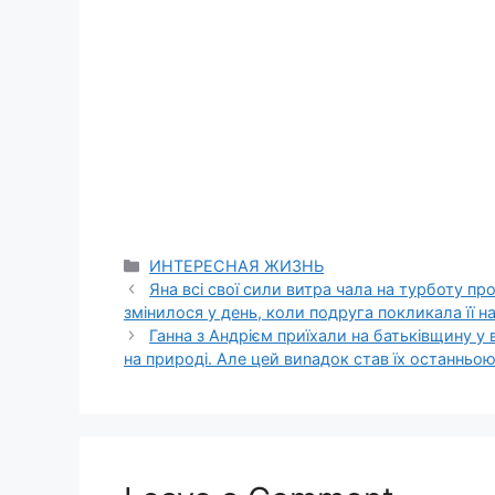
Categories
ИНТЕРЕСНАЯ ЖИЗНЬ
Яна всі свої сили витра чала на турботу про
змінилося у день, коли подруга покликала її на 
Ганна з Андрієм приїхали на батьківщину у
на природі. Але цей виnадок став їх останнь