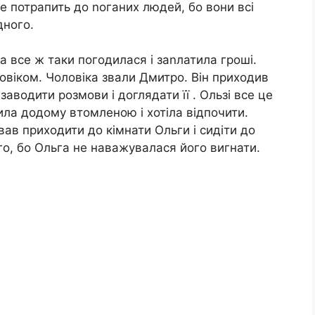
е потрапить до nоганих людей, бо вони всі
дного.
а все ж таки погодилася і заnлатила гроші.
овіком. Чоловіка звали Дмитро. Він приходив
аводити розмови і доглядати її . Ользі все це
ила додому втомленою і хотіла відпочити.
ав приходити до кімнати Ольги і сидіти до
вго, бо Ольга не наважувалася його вигнати.