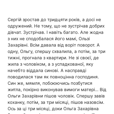
Сергій зростав до тридцяти років, а досі не
одружений. Не тому, що не зустрічав добрих
дівчат. Зустрічав. І навіть багато. Але жодна
з них не сподобалася його мамі, Ользі
Захарівні. Всім давала від воріт поворот. А
одну, Ольгу, спершу схвалила, а потім, за три
тижні, прогнала з квартири. Не зі своєї, де
жила з чоловіком, а з успадкованої, яку
начебто віддала синові. А насправді
поводилася там як повноцінна господиня.
Син же, мямля, побоюючись позбутися
житла, покірно виконував вимоги матері… Від
Ольги Захарівни пішов чоловік. Спершу завів
коханку, потім, за три місяці, пішов назовсім.
Ось за ці три місяці, доки Ольга Захарівна