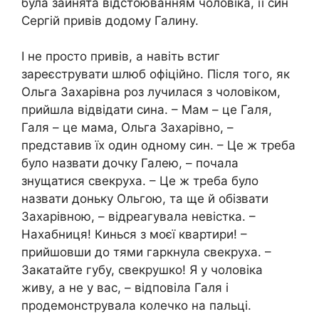
була зайнята відстоюванням чоловіка, її син
Сергій привів додому Галину.
І не просто привів, а навіть встиг
зареєструвати шлюб офіційно. Після того, як
Ольга Захарівна роз лучилася з чоловіком,
прийшла відвідати сина. – Мам – це Галя,
Галя – це мама, Ольга Захарівно, –
представив їх один одному син. – Це ж треба
було назвати дочку Галею, – почала
знущатися свекруха. – Це ж треба було
назвати доньку Ольгою, та ще й обізвати
Захарівною, – відреагувала невістка. –
Нахабниця! Кинься з моєї квартири! –
прийшовши до тями гаркнула свекруха. –
Закатайте губу, свекрушко! Я у чоловіка
живу, а не у вас, – відповіла Галя і
продемонструвала колечко на пальці.