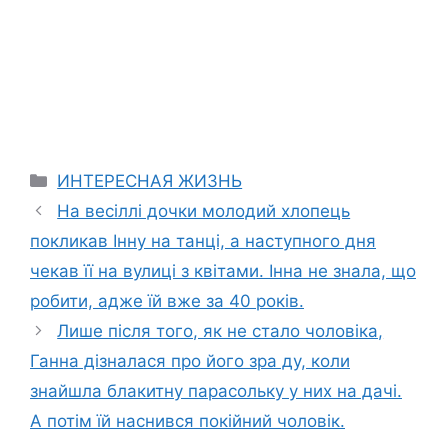
Categories
ИНТЕРЕСНАЯ ЖИЗНЬ
На весіллі дочки молодий хлопець
покликав Інну на танці, а наступного дня
чекав її на вулиці з квітами. Інна не знала, що
робити, адже їй вже за 40 років.
Лише після того, як не стало чоловіка,
Ганна дізналася про його зра ду, коли
знайшла блакитну парасольку у них на дачі.
А потім їй наснився покійний чоловік.