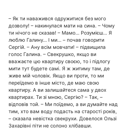
– Як ти наважився одружитися без мого
дозволу! – накинулася мати на сина. – Чому
ти нічого не сказав! – Мамо… Розумієш… Я
люблю Галину… І ми… – почав говорити
Сергій. – Ану всім мовчати! – підвищила
голос Галина. – Свекрушко, якщо ви
вважаєте цю квартиру своєю, то і підлогу
мити тут будете самі. Я ж житиму там, де
живе мій чоловік. Якщо ви проти, то ми
переїдемо в інше місто, де маю свою
квартиру. А ви залишайтеся сама у двох
квартирах. Ти зі мною, Сергію? – Так, –
відповів той. – Ми поїдемо, а ви думайте над
тим, хто вам воду подасть на старості років,
– сказала невістка свекрухи. Довелося Ользі
Захарівні піти не солоно хлібавши.