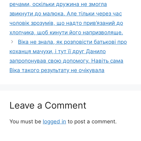
речами, оскільки дружина не змогла
звикнути до малюка. Але тільки через час
чоловік зрозумів, що надто прив’язаний до
хлопчика, щоб кинути його напризволяще.
Віка не знала, як розповісти батькові про
коханця мачухи, і тут її друг Данило
запропонував свою допомогу. Навіть сама
Віка такого результату не очікувала
Leave a Comment
You must be
logged in
to post a comment.