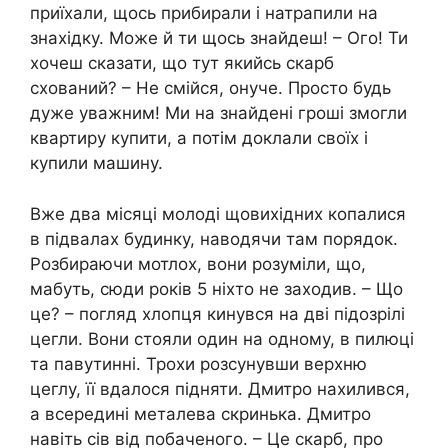
приїхали, щось прибирали і натрапили на
знахідку. Може й ти щось знайдеш! – Ого! Ти
хочеш сказати, що тут якийсь скарб
схований? – Не смійся, онуче. Просто будь
дуже уважним! Ми на знайдені гроші змогли
квартиру купити, а потім доклали своїх і
купили машину.
Вже два місяці молоді щовихідних копалися
в підвалах будинку, наводячи там порядок.
Розбираючи мотлох, вони розуміли, що,
мабуть, сюди років 5 ніхто не заходив. – Що
це? – погляд хлопця кинувся на дві підозрілі
цегли. Вони стояли один на одному, в пилюці
та павутинні. Трохи розсунувши верхню
цеглу, її вдалося підняти. Дмитро нахилився,
а всередині металева скринька. Дмитро
навіть сів від побаченого. – Це скарб, про