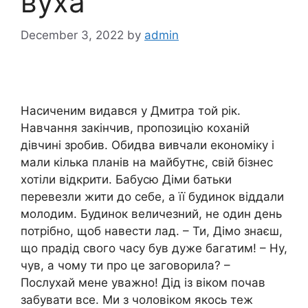
вуха
December 3, 2022
by
admin
Насиченим видався у Дмитра той рік.
Навчання закінчив, пропозицію коханій
дівчині зробив. Обидва вивчали економіку і
мали кілька планів на майбутнє, свій бізнес
хотіли відкрити. Бабусю Діми батьки
перевезли жити до себе, а її будинок віддали
молодим. Будинок величезний, не один день
потрібно, щоб навести лад. – Ти, Дімо знаєш,
що прадід свого часу був дуже багатим! – Ну,
чув, а чому ти про це заговорила? –
Послухай мене уважно! Дід із віком почав
забувати все. Ми з чоловіком якось теж