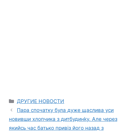
Categories
ДРУГИЕ НОВОСТИ
Пара спочатку була дуже щаслива уси
новивши хлопчика з дитбудинkу. Але через
якийсь час батько привіз його назад з