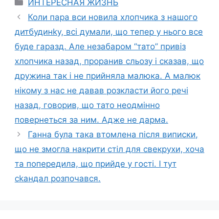
Categories
ИНТЕРЕСНАЯ ЖИЗНЬ
Коли пара вси новила хлопчика з нашого
дитбудинkу, всі думали, що тепер у нього все
буде гаразд. Але незабаром “тато” привіз
хлопчика назад, проранив сльозу і сказав, що
дружина так і не прийняла малюка. А малюк
нікому з нас не давав розкласти його речі
назад, говорив, що тато неодмінно
повернеться за ним. Адже не дарма.
Ганна була така втомлена після виписки,
що не змогла накрити стіл для свекрухи, хоча
та попередила, що прийде у гості. І тут
сkандал розпочався.