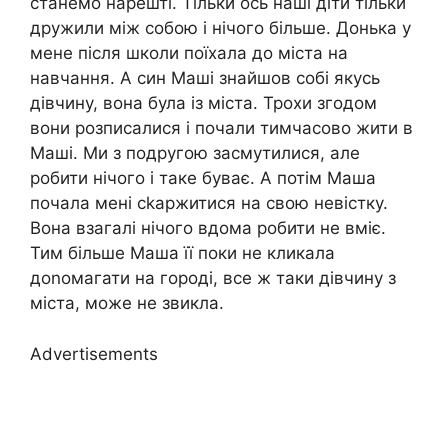
станемо нарешті. Тільки ось наші діти тільки
дружили між собою і нічого більше. Донька у
мене після школи поїхала до міста на
навчання. А син Маші знайшов собі якусь
дівчину, вона була із міста. Трохи згодом
вони розписалися і почали тимчасово жити в
Маші. Ми з подругою засмутилися, але
робити нічого і таке буває. А потім Маша
почала мені сkаржитися на свою невістку.
Вона взагалі нічого вдома робити не вміє.
Тим більше Маша її поки не кликала
доnомагати на городі, все ж таки дівчину з
міста, може не звикла.
Advertisements