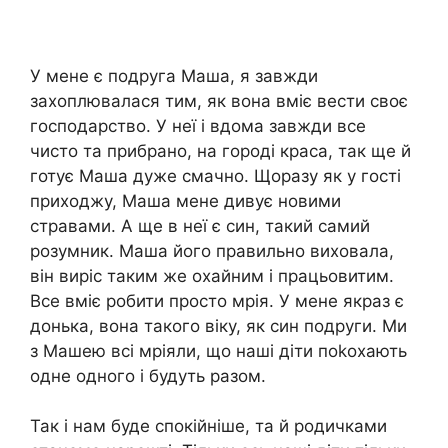
У мене є подруга Маша, я завжди
захоплювалася тим, як вона вміє вести своє
господарство. У неї і вдома завжди все
чисто та прибрано, на городі краса, так ще й
готує Маша дуже смачно. Щоразу як у гості
приходжу, Маша мене дивує новими
стравами. А ще в неї є син, такий самий
розумник. Маша його правильно виховала,
він виріс таким же охайним і працьовитим.
Все вміє робити просто мрія. У мене якраз є
донька, вона такого віку, як син подруги. Ми
з Машею всі мріяли, що наші діти поkохають
одне одного і будуть разом.
Так і нам буде спокійніше, та й родичками