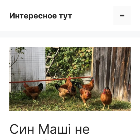
Skip
to
Интересное тут
Menu
content
Син Маші не