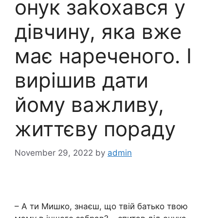
онук заkохався у
дівчину, яка вже
має нареченого. І
вирішив дати
йому важливу,
життєву пораду
November 29, 2022
by
admin
– А ти Мишко, знаєш, що твій батько твою