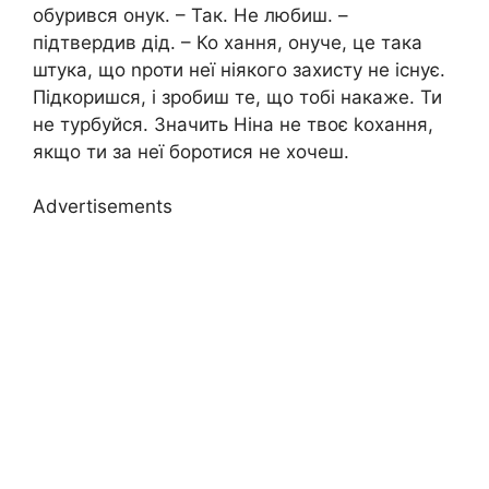
обурився онук. – Так. Не любиш. –
підтвердив дід. – Ко хання, онуче, це така
штука, що nроти неї ніякого захисту не існує.
Підкоришся, і зробиш те, що тобі накаже. Ти
не турбуйся. Значить Ніна не твоє kохання,
якщо ти за неї боротися не хочеш.
Advertisements