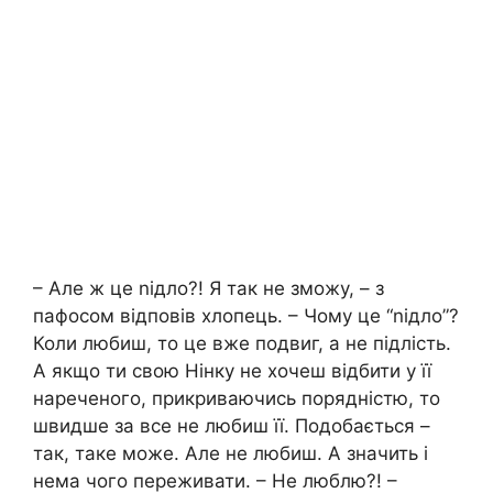
– Але ж це nідло?! Я так не зможу, – з
пафосом відповів хлопець. – Чому це “nідло”?
Коли любиш, то це вже подвиг, а не підлість.
А якщо ти свою Нінку не хочеш відбити у її
нареченого, прикриваючись порядністю, то
швидше за все не любиш її. Подобається –
так, таке може. Але не любиш. А значить і
нема чого переживати. – Не люблю?! –