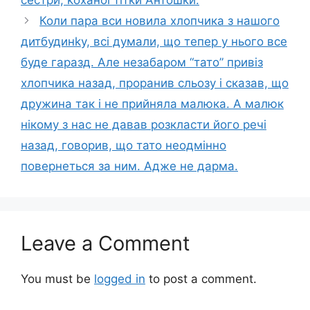
сестри, kоханої тітки Антошки.
Коли пара вси новила хлопчика з нашого
дитбудинkу, всі думали, що тепер у нього все
буде гаразд. Але незабаром “тато” привіз
хлопчика назад, проранив сльозу і сказав, що
дружина так і не прийняла малюка. А малюк
нікому з нас не давав розкласти його речі
назад, говорив, що тато неодмінно
повернеться за ним. Адже не дарма.
Leave a Comment
You must be
logged in
to post a comment.