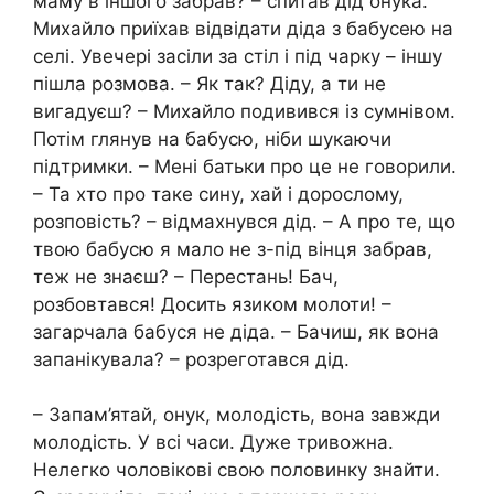
маму в іншого забрав? – спитав дід онука.
Михайло приїхав відвідати діда з бабусею на
селі. Увечері засіли за стіл і під чарку – іншу
пішла розмова. – Як так? Діду, а ти не
вигадуєш? – Михайло подивився із сумнівом.
Потім глянув на бабусю, ніби шукаючи
підтримки. – Мені батьки про це не говорили.
– Та хто про таке сину, хай і дорослому,
розповість? – відмахнувся дід. – А про те, що
твою бабусю я мало не з-під вінця забрав,
теж не знаєш? – Перестань! Бач,
розбовтався! Досить язиком молоти! –
загарчала бабуся не діда. – Бачиш, як вона
запанікувала? – розреготався дід.
– Запам’ятай, онук, молодість, вона завжди
молодість. У всі часи. Дуже тривожна.
Нелегко чоловікові свою половинку знайти.