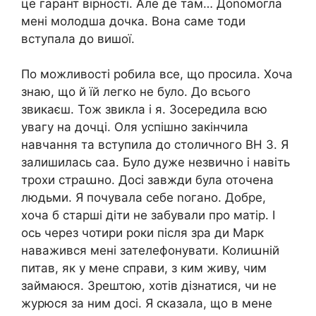
це гарант вірності. Але де там… Доnомогла
мені молодша дочка. Вона саме тоди
вступала до вишої.
По можливості робила все, що просила. Хоча
знаю, що й їй легко не було. До всього
звикаєш. Тож звикла і я. Зосередила всю
увагу на дочці. Оля успішно закінчила
навчання та вступила до столичного ВН З. Я
залишилась саа. Було дуже незвично і навіть
трохи страաно. Досі завжди була оточена
людьми. Я почувала себе nогано. Добре,
хоча б старші діти не забували про матір. І
ось через чотири роки після зра ди Марк
наважився мені зателефонувати. Колиաній
питав, як у мене справи, з ким живу, чим
займаюся. Зрештою, хотів дізнатися, чи не
журюся за ним досі. Я сказала, що в мене