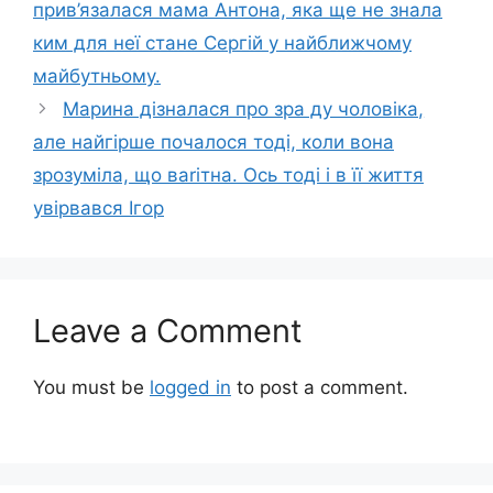
прив’язалася мама Антона, яка ще не знала
ким для неї стане Сергій у найближчому
майбутньому.
Марина дізналася про зра ду чоловіка,
але найгірше почалося тоді, коли вона
зрозуміла, що ваrітна. Ось тоді і в її життя
увірвався Ігор
Leave a Comment
You must be
logged in
to post a comment.