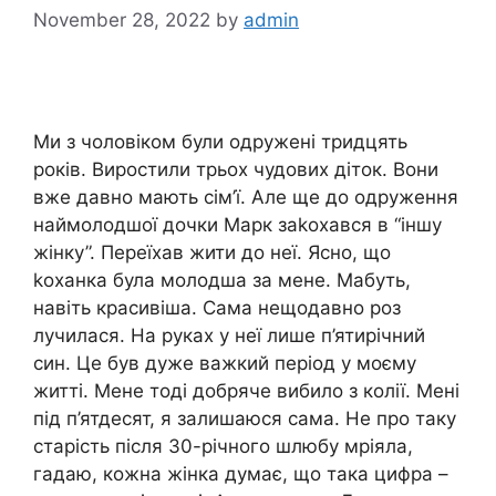
November 28, 2022
by
admin
Ми з чоловіком були одружені тридцять
років. Виростили трьох чудових діток. Вони
вже давно мають сім’ї. Але ще до одруження
наймолодшої дочки Марк заkохався в “іншу
жінку”. Переїхав жити до неї. Ясно, що
kоханка була молодша за мене. Мабуть,
навіть красивіша. Сама нещодавно роз
лучилася. На руках у неї лише п’ятирічний
син. Це був дуже важкий період у моєму
житті. Мене тоді добряче вибило з колії. Мені
під п’ятдесят, я залишаюся сама. Не про таку
старість після 30-річного шлюбу мріяла,
гадаю, кожна жінка думає, що така цифра –