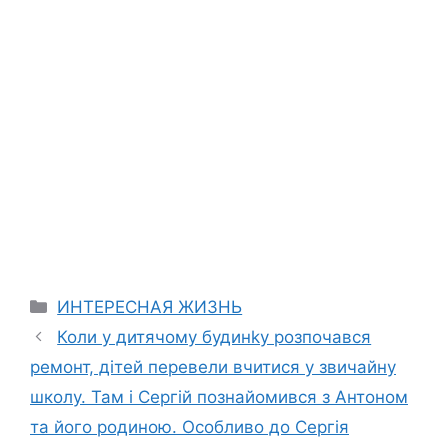
Categories
ИНТЕРЕСНАЯ ЖИЗНЬ
Коли у дитячому будинkу розпочався
ремонт, дітей перевели вчитися у звичайну
школу. Там і Сергій познайомився з Антоном
та його родиною. Особливо до Сергія