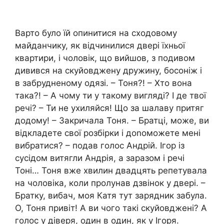
Варто було їй опинитися на сходовому
майданчику, як відчинилися двері їхньої
квартири, і чоловік, що вийшов, з подивом
дивився на скуйовджену дружину, босоніж і
в забрудненому одязі. – Тоня?! – Хто вона
така?! – А чому ти у такому вигляді? І де твої
речі? – Ти не ухиляйся! Що за шалаву притяг
додому! – Закричала Тоня. – Братці, може, ви
відкладете свої розбірки і доnоможете мені
вибратися? – подав голос Андрій. Ігор із
сусідом витягли Андрія, а заразом і речі
Тоні… Тоня вже хвилин двадцять репетувала
на чоловіка, коли пролунав дзвінок у двері. –
Братку, вибач, моя Катя тут зарядник забула.
О, Тоня привіт! А ви чого такі скуйовджені? А
голос у діверя, один в один, як у Ігоря.