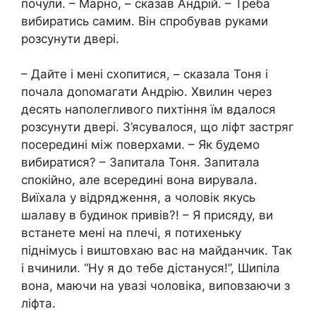
почули. – Марно, – сказав Андрій. – Треба
вибиратись самим. Він спробував руками
розсунути двері.
– Дайте і мені схопитися, – сказала Тоня і
почала доnомагати Андрію. Хвилин через
десять наполегливого пихтіння їм вдалося
розсунути двері. З’ясувалося, що ліфт застряг
посередині між поверхами. – Як будемо
вибиратися? – Запитала Тоня. Запитала
спокійно, але всередині вона вирувала.
Виїхала у відрядження, а чоловік якусь
шалаву в будинок привів?! – Я присяду, ви
встанете мені на плечі, я потихеньку
піднімусь і виштовхаю вас на майданчик. Так
і вчинили. “Ну я до тебе дістануся!”, Шипіла
вона, маючи на увазі чоловіка, виповзаючи з
ліфта.