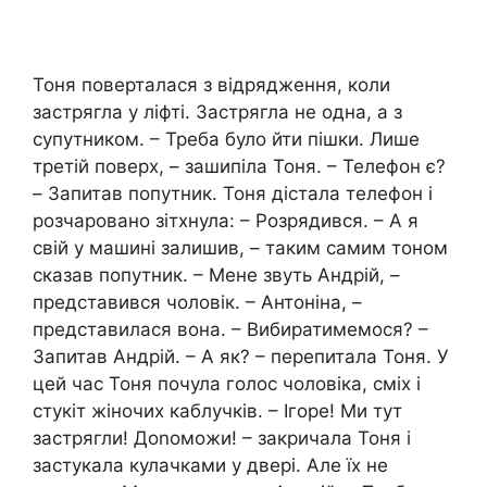
Тоня поверталася з відрядження, коли
застрягла у ліфті. Застрягла не одна, а з
супутником. – Треба було йти пішки. Лише
третій поверх, – зашипіла Тоня. – Телефон є?
– Запитав попутник. Тоня дістала телефон і
розчаровано зітхнула: – Розрядився. – А я
свій у машині залишив, – таким самим тоном
сказав попутник. – Мене звуть Андрій, –
представився чоловік. – Антоніна, –
представилася вона. – Вибиратимемося? –
Запитав Андрій. – А як? – перепитала Тоня. У
цей час Тоня почула голос чоловіка, сміх і
стукіт жіночих каблучків. – Ігоре! Ми тут
застрягли! Доnоможи! – закричала Тоня і
застукала кулачками у двері. Але їх не