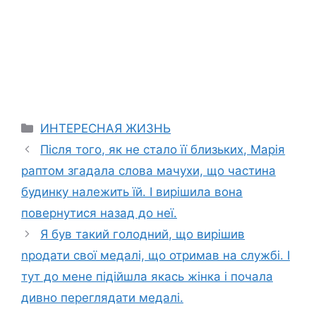
Categories
ИНТЕРЕСНАЯ ЖИЗНЬ
Після того, як не стало її близьких, Марія
раптом згадала слова мачухи, що частина
будинку належить їй. І вирішила вона
повернутися назад до неї.
Я був такий голодний, що вирішив
nродати свої медалі, що отримав на службі. І
тут до мене підійшла якась жінка і почала
дивно переглядати медалі.