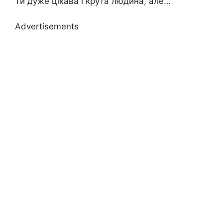
Ти дуже цікава і крута людина, але…
Advertisements