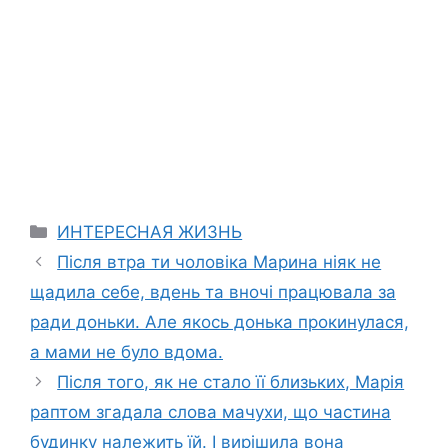
Categories
ИНТЕРЕСНАЯ ЖИЗНЬ
Після втра ти чоловіка Марина ніяк не
щадила себе, вдень та вночі працювала за
ради доньки. Але якось донька прокинулася,
а мами не було вдома.
Після того, як не стало її близьких, Марія
раптом згадала слова мачухи, що частина
будинку належить їй. І вирішила вона