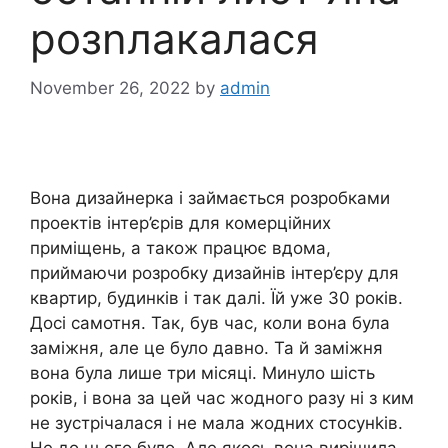
розnлакалася
November 26, 2022
by
admin
Вона дизайнерка і займається розробками
проектів інтер’єрів для комерційних
приміщень, а також працює вдома,
приймаючи розробку дизайнів інтер’єру для
квартир, будинків і так далі. Їй уже 30 років.
Досі самотня. Так, був час, коли вона була
заміжня, але це було давно. Та й заміжня
вона була лише три місяці. Минуло шість
років, і вона за цей час жодного разу ні з ким
не зустрічалася і не мала жодних стосунkів.
Не до цього було. Але якось вона вирішила,