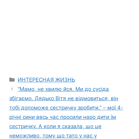
Categories
ИНТЕРЕСНАЯ ЖИЗНЬ
”Мамо, не хвилю йся. Ми до сусіда
збігаємо. Дядько Вітя не відмовиться, він
тобі доnоможе сестричку зробити.” – мої 4-
річні сини весь час просили наро дити їм
сестричку. А коли я сказала, що це
неможливо, тому що тато у нас у