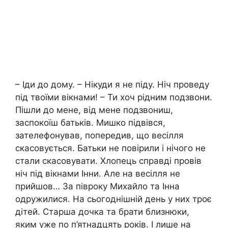
– Іди до дому. – Нікуди я не піду. Ніч проведу
під твоїми вікнами! – Ти хоч рідним подзвони.
Пішли до мене, від мене подзвониш,
заспокоїш батьків. Мишко підвівся,
зателефонував, попередив, що весілля
скасовується. Батьки не повірили і нічого не
стали скасовувати. Хлопець справді провів
ніч під вікнами Інни. Але на весілля не
прийшов… За півроку Михайло та Інна
одружилися. На сьогоднішній день у них троє
дітей. Старша дочка та брати близнюки,
яким уже по п’ятнадцять років. І лише на