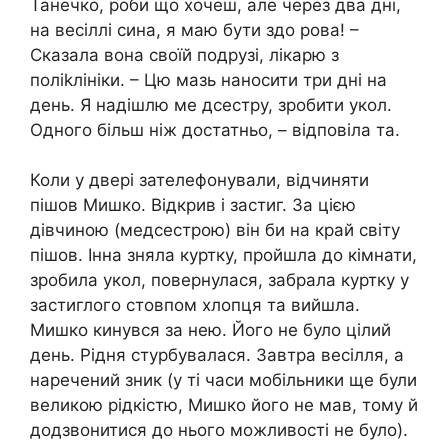
Танечко, роби що хочеш, але через два дні,
на весіллі сина, я маю бути здо рова! –
Сказала вона своїй подрузі, лікарю з
поліkлініки. – Цю мазь наносити три дні на
день. Я надішлю ме дсестру, зробити укол.
Одного більш ніж достатньо, – відповіла та.
Коли у двері зателефонували, відчиняти
пішов Мишко. Відкрив і застиг. За цією
дівчиною (медсестрою) він би на край світу
пішов. Інна зняла куртку, пройшла до кімнати,
зробила укол, повернулася, забрала куртку у
застиглого стовпом хлопця та вийшла.
Мишко кинувся за нею. Його не було цілий
день. Рідня стурбувалася. Завтра весілля, а
наречений зник (у ті часи мобільники ще були
великою рідкістю, Мишко його не мав, тому й
додзвонитися до нього можливості не було).